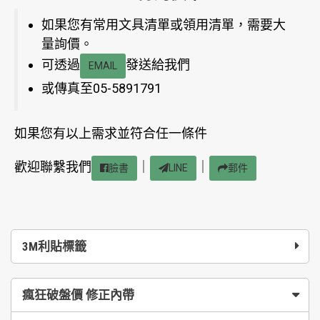
如果您有常用文具清單或領用清單，需要大
量詢價。
可透過
發送給我們
EMAIL
或傳真至05-5891791
如果您有以上需求並符合任一條件
歡迎聯繫我們
｜
｜
臉書
LINE
郵件
3M利貼標籤
瘋狂破盤價 修正內帶