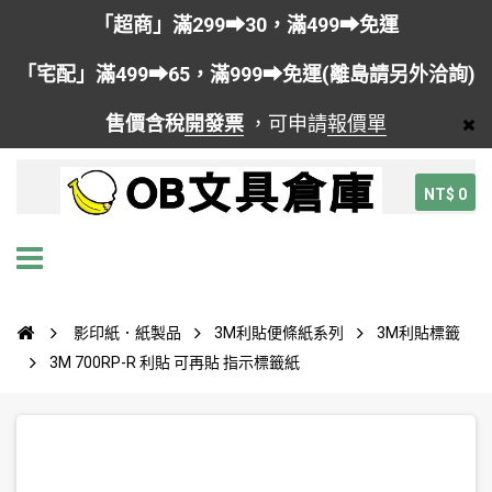
「超商」滿299➡30，滿499➡免運
「宅配」滿499➡65，滿999➡免運(離島請另外洽詢)
售價含稅
開發票
，可申請
報價單
NT$ 0
影印紙．紙製品
3M利貼便條紙系列
3M利貼標籤
3M 700RP-R 利貼 可再貼 指示標籤紙