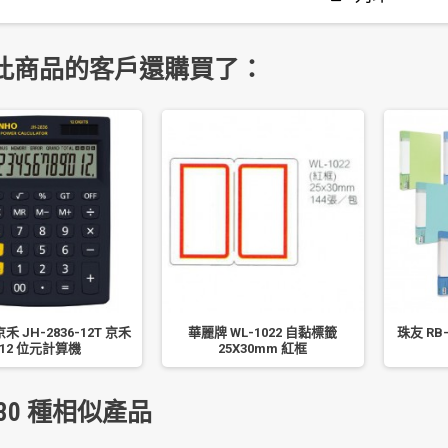
此商品的客戶還購買了：
京禾 JH-2836-12T 京禾
華麗牌 WL-1022 自黏標籤
珠友 RB-
12 位元計算機
25X30mm 紅框
30 種相似產品