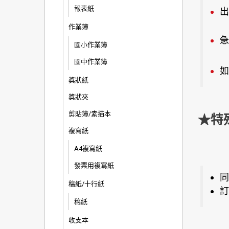
報表紙
出
作業簿
急
國小作業簿
國中作業簿
如
獎狀紙
獎狀夾
剪貼簿/素描本
★特
複寫紙
A4複寫紙
發票用複寫紙
同
稿紙/十行紙
訂
稿紙
收支本