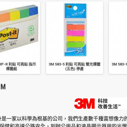
0RP-R 利貼 可再貼 指示
3M 583-5 利貼 可再貼 螢光標籤
3M 58
標籤紙
(五色) 停產
M
身是一家以科學為根基的公司，我們生產數千種富想像力的
保健和高速公路安全，到辦公用品和液晶顯示器用的光學