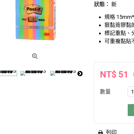
狀態：
新
規格 15mm*
狠黏背膠黏
標記重點、
可重複黏貼
NT$ 51
數量
列印