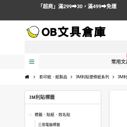
「超商」滿299➡30，滿499➡免運
常用文
影印紙．紙製品
3M利貼便條紙系列
3M
3M利貼標籤
標籤．貼紙．姓名貼
三用電腦標籤