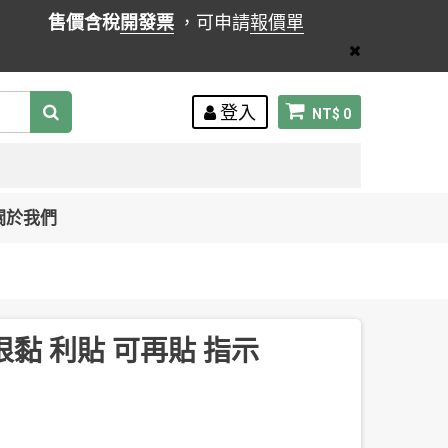
售價含稅
開發票
，可申請
報價單
登入
NT$ 0
關於我們
S 狠黏 利貼 可再貼 指示