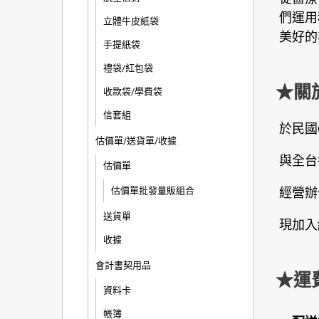
們運用
立體牛皮紙袋
美好的
手提紙袋
禮袋/紅包袋
★關
收款袋/學費袋
信套組
於民國
估價單/送貨單/收據
與全台
估價單
估價單批發量販組合
經營辦
送貨單
現加入
收據
會計書契用品
★運
資料卡
帳簿