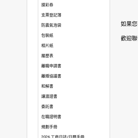
摸彩券
支票登記簿
如果您
防震氣泡袋
包裝紙
歡迎聯
相片紙
履歷表
離職申請書
離婚協議書
和解書
讓渡證書
委託書
在職證明書
規劃手冊
2026 工商日誌/日曆手冊