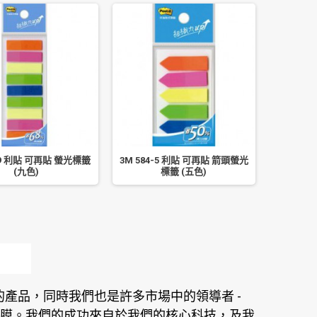
3-9 利貼 可再貼 螢光標籤
3M 584-5 利貼 可再貼 箭頭螢光
3M 683
(九色)
標籤 (五色)
產品，同時我們也是許多市場中的領導者 -
膜。我們的成功來自於我們的核心科技，及我