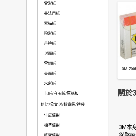
雲彩紙
書法用紙
素描紙
粉彩紙
丹迪紙
封面紙
雪銅紙
otch NO.812 4 色可再貼
3M 683-6C 利貼 六色抽取式 指
3M 70
書面紙
螢光標示膠帶台
示標籤
水彩紙
關於3
卡紙/白玉紙/厚紙板
信封/公文封/薪資袋/禮袋
牛皮信封
標準信封
3M本
從醫療
航空信封