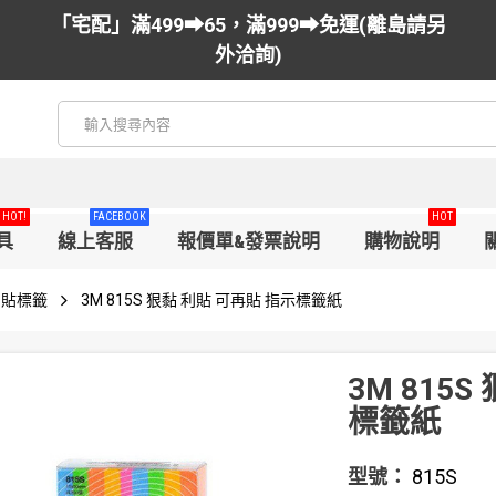
「宅配」滿499➡65，滿999➡免運(離島請另
外洽詢)
HOT!
FACEBOOK
HOT
具
線上客服
報價單&發票說明
購物說明
利貼標籤
3M 815S 狠黏 利貼 可再貼 指示標籤紙
3M 815
標籤紙
型號：
815S