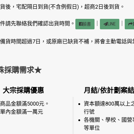
貨後，宅配隔日到貨(不含例假日)，超商2日後到貨。
件請先聯絡我們確認出貨時間。
｜
｜
臉書
LINE
備貨時間超過7日，或原廠已缺貨不補，將會主動電話與
殊採購需求★
大宗採購優惠
月結/依計劃案
商品金額滿5000元。
資本額達800萬以上
單內金額滿一萬元
行號
各機關、學校、國營
等單位