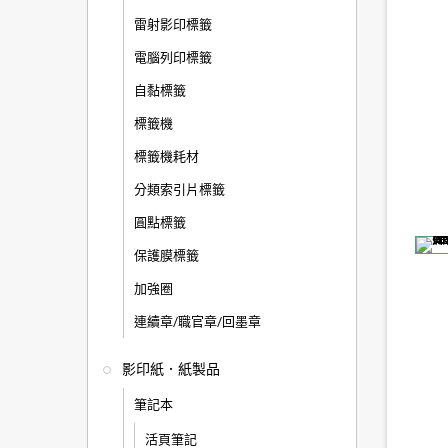
雷射影印標籤
電腦列印標籤
自黏標籤
標籤機
標籤機耗材
分類索引片標籤
圓點標籤
保護膜標籤
加強圈
連續章/職官章/回墨章
影印紙．紙製品
筆記本
活頁筆記