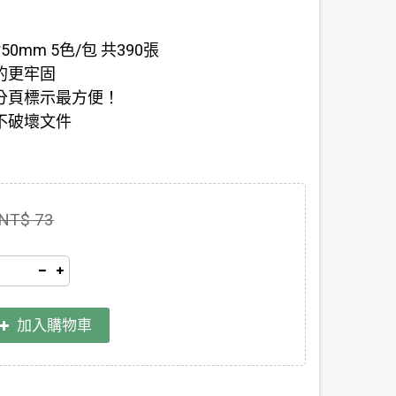
50mm 5色/包 共390張
的更牢固
分頁標示最方便！
不破壞文件
NT$ 73
加入購物車