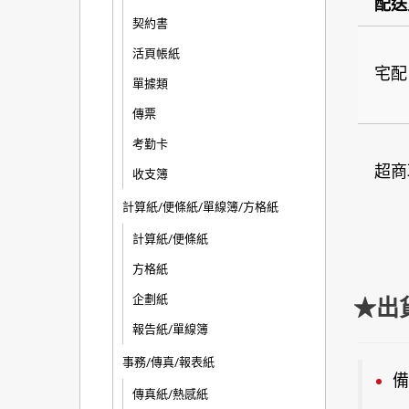
配送
契約書
活頁帳紙
宅配
單據類
傳票
考勤卡
超商
收支簿
計算紙/便條紙/單線簿/方格紙
計算紙/便條紙
方格紙
企劃紙
★出
報告紙/單線簿
事務/傳真/報表紙
備
傳真紙/熱感紙