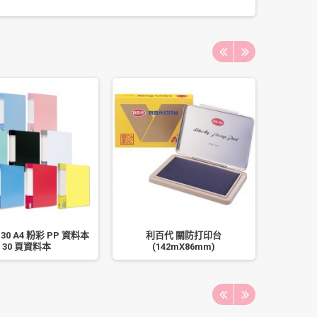
30 A4 粉彩 PP 資料本
利百代 關防打印台
uni 三
30 頁資料本
(142mX86mm)
0.7