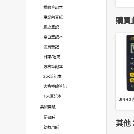
橫線筆記本
筆記內頁紙
購買
膠皮筆記
空白筆記本
固頁筆記
日誌/週誌
方格筆記本
25K筆記本
大格橫線筆記
16K筆記本
 A5 防塵網狀拉鍊袋
樹德 OA-2937 [livinbox]紙飛機
JINHO 
24.5x18CM
文件架 雪白
美術用紙
圖畫紙
其他 
幼教用紙