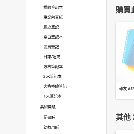
橫線筆記本
購買
筆記內頁紙
膠皮筆記
空白筆記本
固頁筆記
日誌/週誌
方格筆記本
25K筆記本
大格橫線筆記
 花布可調式證件繩套
四季紙品 L06 三角展示架 店舖
珠友 A5/
組/(橫)
展示 三角展示架 1 入 AA0756
16K筆記本
美術用紙
其他 
圖畫紙
幼教用紙