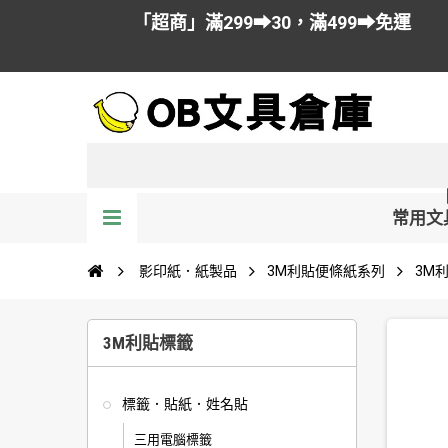
「超商」滿299➡30，滿499➡免運
常用文
影印紙．紙製品
3M利貼便條紙系列
3M
3M利貼標籤
標籤．貼紙．姓名貼
三用電腦標籤