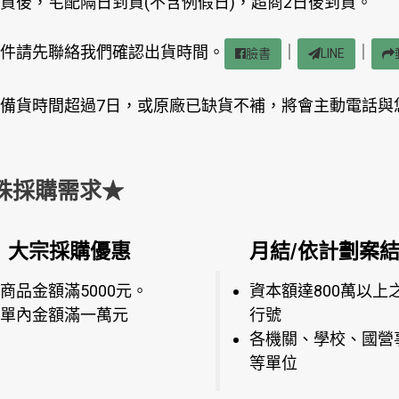
貨後，宅配隔日到貨(不含例假日)，超商2日後到貨。
件請先聯絡我們確認出貨時間。
｜
｜
臉書
LINE
備貨時間超過7日，或原廠已缺貨不補，將會主動電話與
殊採購需求★
大宗採購優惠
月結/依計劃案
商品金額滿5000元。
資本額達800萬以上
單內金額滿一萬元
行號
各機關、學校、國營
等單位