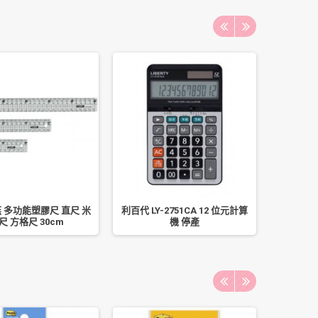
燕 多功能塑膠尺 直尺 米
利百代 LY-2751CA 12 位元計算
WIP 
尺 方格尺 30cm
機 停產