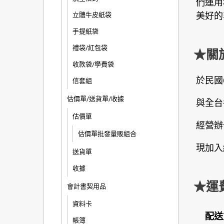
們運用
美好的
立體牛皮紙袋
手提紙袋
禮袋/紅包袋
★關
收款袋/學費袋
於民國
信套組
估價單/送貨單/收據
與全台
估價單
經營辦
估價單批發量販組合
現加入
送貨單
收據
★運
會計書契用品
資料卡
配送
帳簿