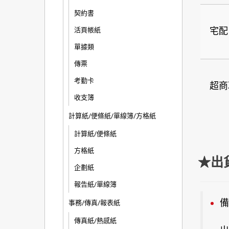
契約書
宅配
活頁帳紙
單據類
傳票
考勤卡
超商
收支簿
計算紙/便條紙/單線簿/方格紙
計算紙/便條紙
方格紙
★出
企劃紙
報告紙/單線簿
備
事務/傳真/報表紙
傳真紙/熱感紙