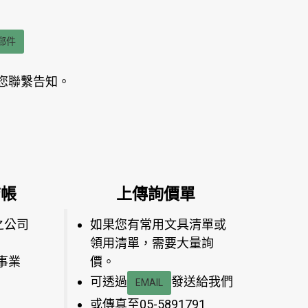
郵件
您聯繫告知。
結帳
上傳詢價單
之公司
如果您有常用文具清單或
領用清單，需要大量詢
事業
價。
可透過
發送給我們
EMAIL
或傳真至05-5891791