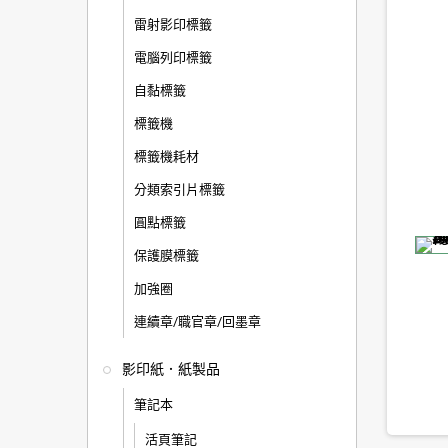
雷射影印標籤
電腦列印標籤
自黏標籤
標籤機
標籤機耗材
分類索引片標籤
圓點標籤
保護膜標籤
加強圈
連續章/職官章/回墨章
影印紙．紙製品
筆記本
活頁筆記