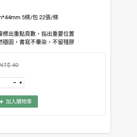
m*44mm 5條/包 22張/條
接標出重點頁數，指出重要位置
然穩固，書寫不暈染，不留殘膠
NT$ 40
加入購物車