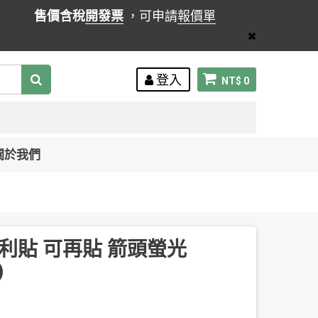
售價含稅
開發票
，可申請
報價單
登入
NT$ 0
關於我們
-5 利貼 可再貼 箭頭螢光
)