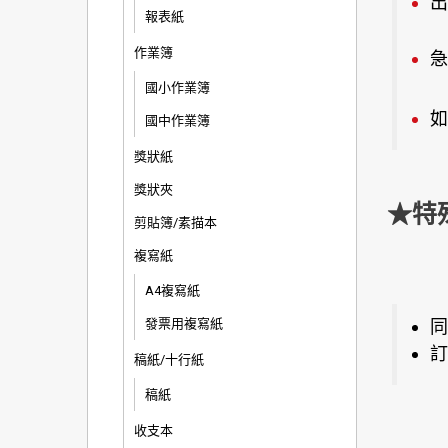
出
報表紙
作業簿
急
國小作業簿
如
國中作業簿
獎狀紙
獎狀夾
★特
剪貼簿/素描本
複寫紙
A4複寫紙
發票用複寫紙
同
訂
稿紙/十行紙
稿紙
收支本