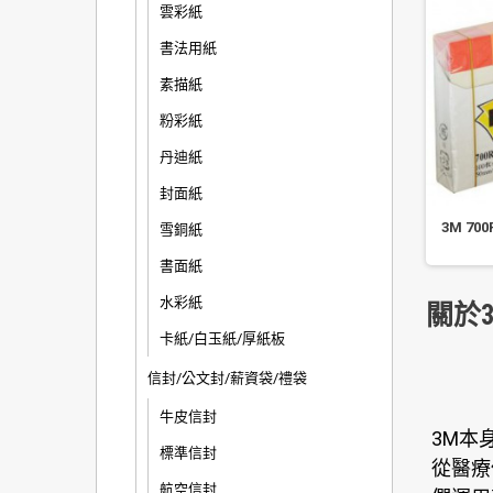
雲彩紙
書法用紙
素描紙
粉彩紙
丹迪紙
封面紙
otch NO.812 4 色可再貼
3M 683-6C 利貼 六色抽取式 指
3M 70
雪銅紙
螢光標示膠帶台
示標籤
書面紙
水彩紙
關於3
卡紙/白玉紙/厚紙板
信封/公文封/薪資袋/禮袋
牛皮信封
3M本
標準信封
從醫療
航空信封