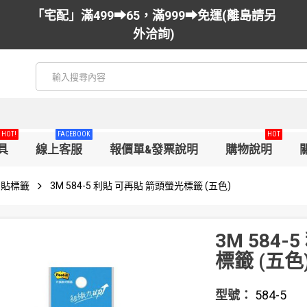
「宅配」滿499➡65，滿999➡免運(離島請另
外洽詢)
HOT!
FACEBOOK
HOT
具
線上客服
報價單&發票說明
購物說明
利貼標籤
3M 584-5 利貼 可再貼 箭頭螢光標籤 (五色)
3M 584
標籤 (五色
型號：
584-5