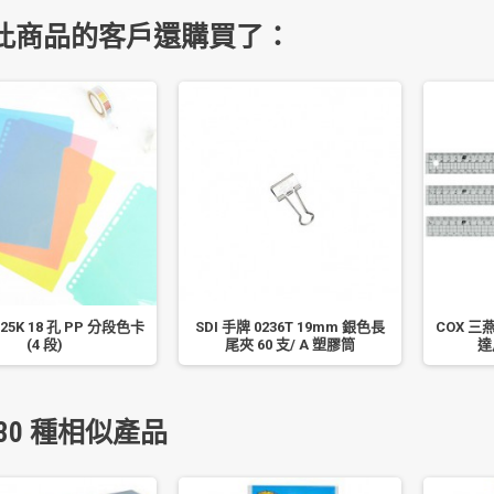
此商品的客戶還購買了：
25K 18 孔 PP 分段色卡
SDI 手牌 0236T 19mm 銀色長
COX 三
(4 段)
尾夾 60 支/ A 塑膠筒
達
30 種相似產品