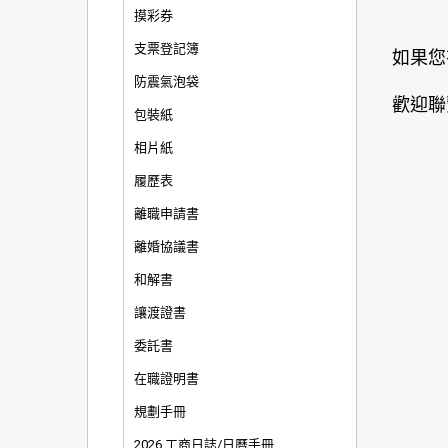
摸彩券
支票登記簿
如果您
防震氣泡袋
歡迎聯
包裝紙
相片紙
履歷表
離職申請書
離婚協議書
和解書
讓渡證書
委託書
在職證明書
規劃手冊
2026 工商日誌/日曆手冊