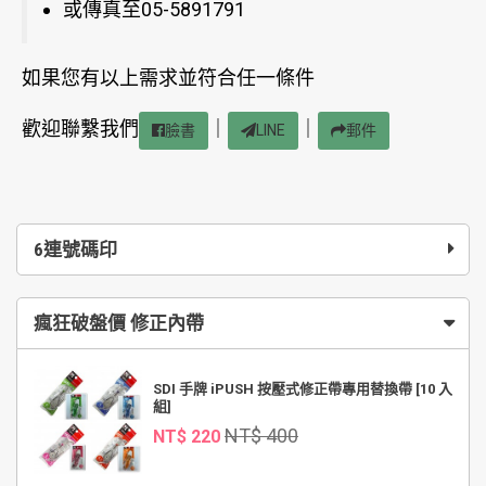
或傳真至05-5891791
如果您有以上需求並符合任一條件
歡迎聯繫我們
｜
｜
臉書
LINE
郵件
6連號碼印
瘋狂破盤價 修正內帶
SDI 手牌 iPUSH 按壓式修正帶專用替換帶 [10 入
組]
NT$ 400
NT$ 220