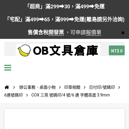
「超商」滿299➡30，滿499➡免運
「宅配」滿499➡65，滿999➡免運(離島請另外洽詢)
售價含稅
開發票
，可申請
報價單
NT$ 0
辦公事務．桌面小物
印章相關
日付印/號碼印
6連號碼印
COX 三燕 號碼印/4 號/6 連 字體高度 3.9mm