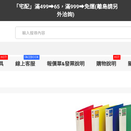
「宅配」滿499➡65，滿999➡免運(離島請另
外洽詢)
HOT!
FACEBOOK
HOT
具
線上客服
報價單&發票說明
購物說明