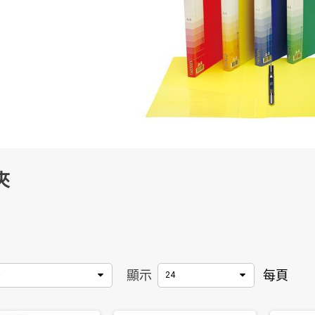
夾
顯示
每頁
24