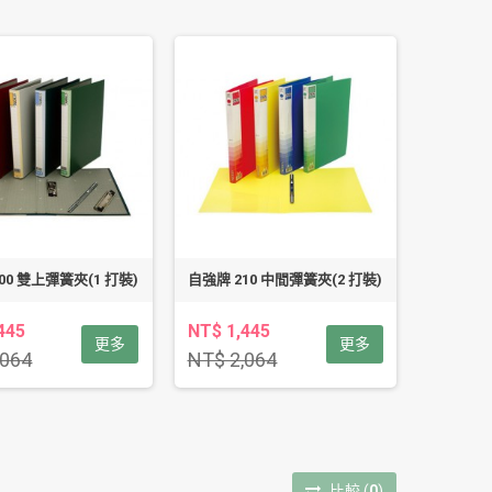
00 雙上彈簧夾(1 打裝)
自強牌 210 中間彈簧夾(2 打裝)
445
NT$ 1,445
更多
更多
,064
NT$ 2,064
比較
(
0
)