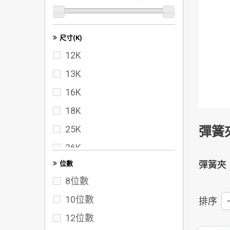
尺寸(K)
12K
13K
16K
18K
25K
彈簧
36K
彈簧夾
位數
40K
8位數
50K
10位數
排序
--
60K
12位數
72K