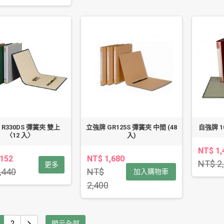
R330DS 彈簧夾 雙上
立強牌 GR125S 彈簧夾 中間 (48
自強牌 1
〈12 入〉
入)
NT$ 1,
,152
NT$ 1,680
NT$ 2
更多
,440
NT$
加入購物車
2,400
2
顯示全部