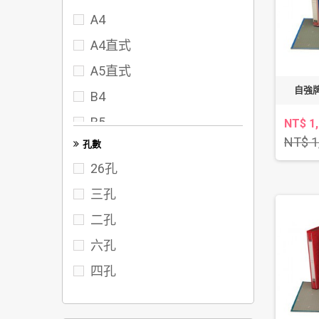
A4
72
A4直式
75
A5直式
80
自強牌
B4
95
B5
NT$ 1
102
NT$ 1
孔數
FC
117
26孔
122
三孔
142
二孔
六孔
四孔