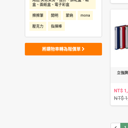
盒、面紙盒、電子彩盒
擦擦筆
開明
蒙納
mona
壓克力
指揮棒
將購物車轉為報價單
立強牌 
NT$ 1
NT$ 1
1