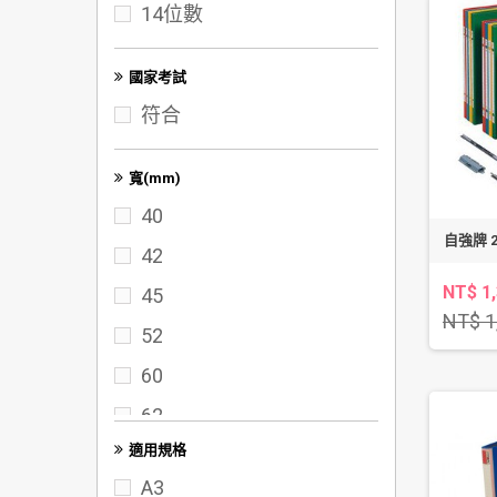
14位數
100K
A3
國家考試
符合
寬(mm)
40
自強牌 2
42
NT$ 1
45
NT$ 1
52
60
62
適用規格
65
A3
70