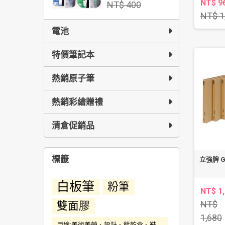
NT$ 9
NT$ 400
NT$ 1
電池
特價筆記本
熱銷原子筆
熱銷彩繪贈禮
清倉促銷品
標籤
立強牌 G
白板筆
粉筆
NT$ 1
NT$
雙面膠
1,680
用途:美術美勞、設計、餅乾盒、鞋