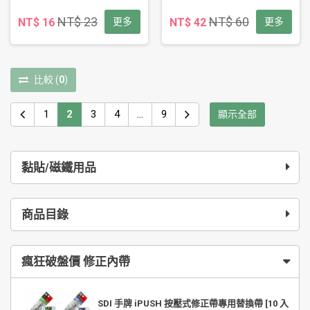
NT$ 23
NT$ 60
NT$ 16
更多
NT$ 42
更多
比較
(
0
)
1
2
3
4
...
9
顯示全部
黏貼/磁鐵用品
商品目錄
瘋狂破盤價 修正內帶
SDI 手牌 iPUSH 按壓式修正帶專用替換帶 [10 入