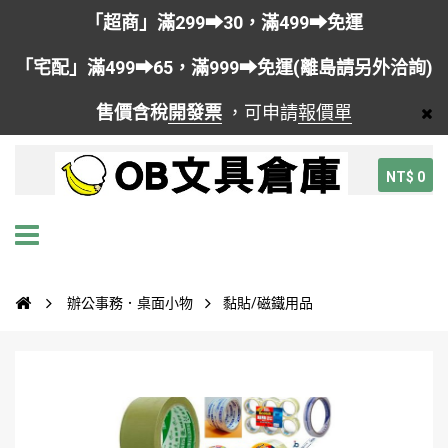
「超商」滿299➡30，滿499➡免運
「宅配」滿499➡65，滿999➡免運(離島請另外洽詢)
售價含稅
開發票
，可申請
報價單
NT$ 0
辦公事務．桌面小物
黏貼/磁鐵用品