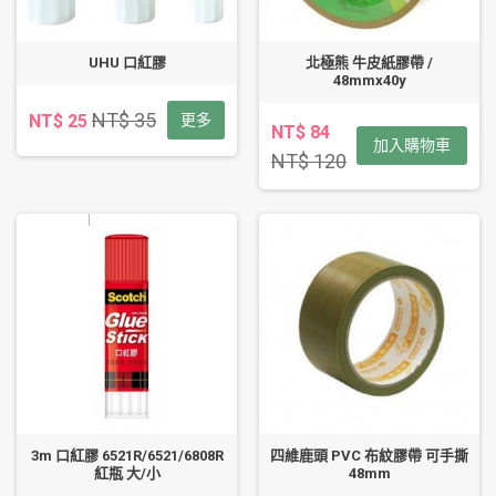
UHU 口紅膠
北極熊 牛皮紙膠帶 /
48mmx40y
NT$ 35
NT$ 25
更多
NT$ 84
加入購物車
NT$ 120
3m 口紅膠 6521R/6521/6808R
四維鹿頭 PVC 布紋膠帶 可手撕
紅瓶 大/小
48mm