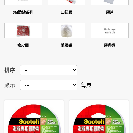
3M黏貼系列
口紅膠
膠片
橡皮圈
塑膠繩
膠帶類
排序
顯示
每頁