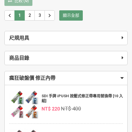
比較
(
0
)
1
2
3
顯示全部
尺規用具
商品目錄
瘋狂破盤價 修正內帶
SDI 手牌 iPUSH 按壓式修正帶專用替換帶 [10 入
組]
NT$ 400
NT$ 220