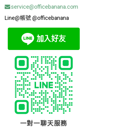
service@officebanana.com
Line@帳號 @officebanana
一對一聊天服務