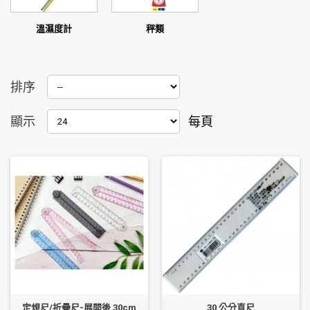
溫濕度計
秤類
排序
顯示
每頁
定規尺/折疊尺-展開後 30cm
30 公分直尺