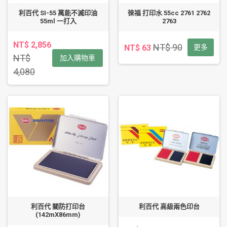
利百代 SI-55 萬能不滅印油
徠福 打印水 55cc 2761 2762
55ml 一打入
2763
NT$ 2,856
NT$ 90
NT$ 63
更多
NT$
加入購物車
4,080
利百代 關防打印台
利百代 高級兩色印台
(142mX86mm)