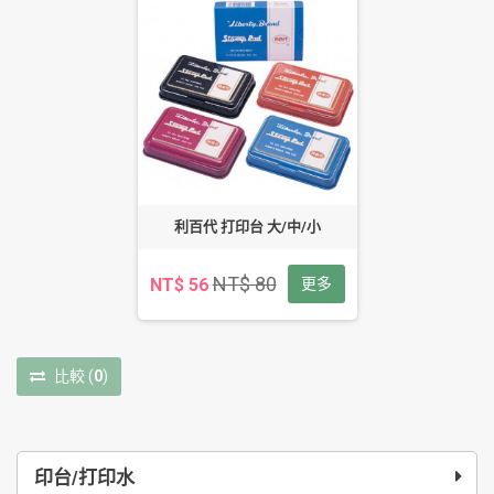
利百代 打印台 大/中/小
NT$ 80
NT$ 56
更多
比較
(
0
)
印台/打印水