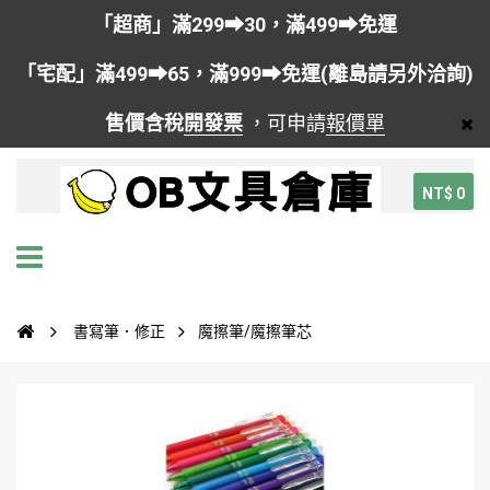
「超商」滿299➡30，滿499➡免運
「宅配」滿499➡65，滿999➡免運(離島請另外洽詢)
售價含稅
開發票
，可申請
報價單
NT$ 0
書寫筆．修正
魔擦筆/魔擦筆芯