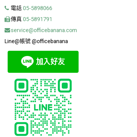
電話
05-5898066
傳真
05-5891791
service@officebanana.com
Line@帳號 @officebanana