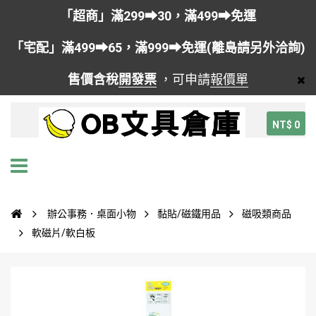
「超商」滿299➡30，滿499➡免運
「宅配」滿499➡65，滿999➡免運(離島請另外洽詢)
售價含稅
開發票
，可申請
報價單
NT$ 0
辦公事務．桌面小物
黏貼/磁鐵用品
磁吸類商品
軟磁片/軟白板