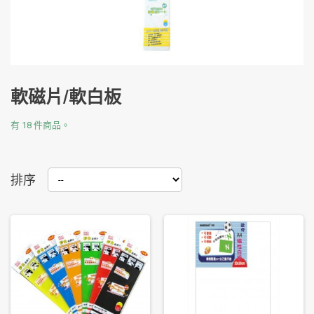
軟磁片/軟白板
有 18 件商品。
排序