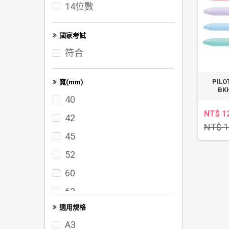
14位數
100K
A3
國家考試
符合
PIL
寬(mm)
BK
40
NT$ 1
42
NT$ 1
45
52
60
62
適用規格
65
A3
70