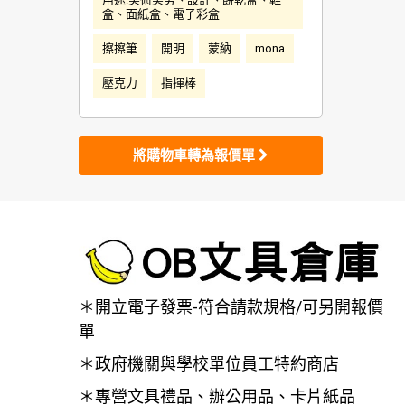
盒、面紙盒、電子彩盒
擦擦筆
開明
蒙納
mona
壓克力
指揮棒
將購物車轉為報價單
＊開立電子發票-符合請款規格/可另開報價
單
＊政府機關與學校單位員工特約商店
＊專營文具禮品、辦公用品、卡片紙品