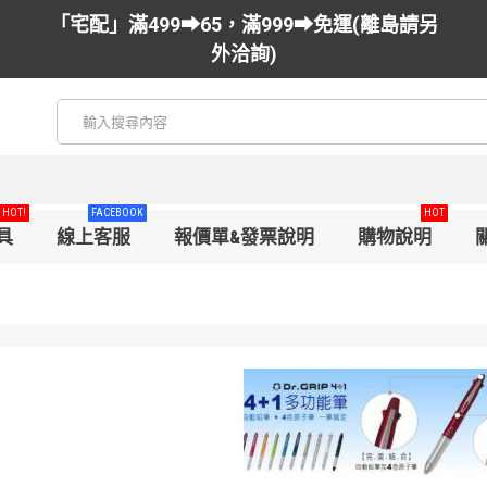
「宅配」滿499➡65，滿999➡免運(離島請另
外洽詢)
HOT!
FACEBOOK
HOT
具
線上客服
報價單&發票說明
購物說明