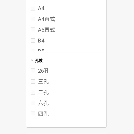
A4
72
A4直式
75
A5直式
80
B4
95
B5
102
孔數
FC
117
26孔
122
三孔
142
二孔
六孔
四孔