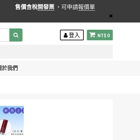
售價含稅
開發票
，可申請
報價單
登入
NT$ 0
關於我們