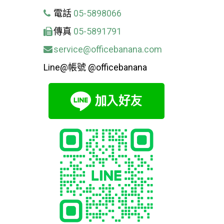
電話
05-5898066
傳真
05-5891791
service@officebanana.com
Line@帳號 @officebanana