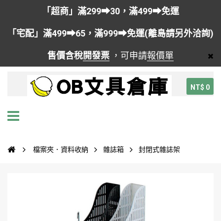
「超商」滿299➡30，滿499➡免運
「宅配」滿499➡65，滿999➡免運(離島請另外洽詢)
售價含稅
開發票
，可申請
報價單
NT$ 0
檔案夾．資料收納
雜誌箱
封閉式雜誌架