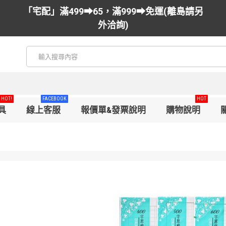
「宅配」滿499➡65，滿999➡免運(離島請另
外洽詢)
HOT!
FACEBOOK
HOT
具
線上客服
報價單&發票說明
購物說明