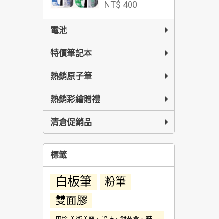
NT$ 400
電池
特價筆記本
熱銷原子筆
熱銷彩繪贈禮
清倉促銷品
標籤
白板筆
粉筆
雙面膠
用途:美術美勞、設計、餅乾盒、鞋