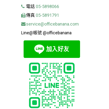
電話
05-5898066
傳真
05-5891791
service@officebanana.com
Line@帳號 @officebanana