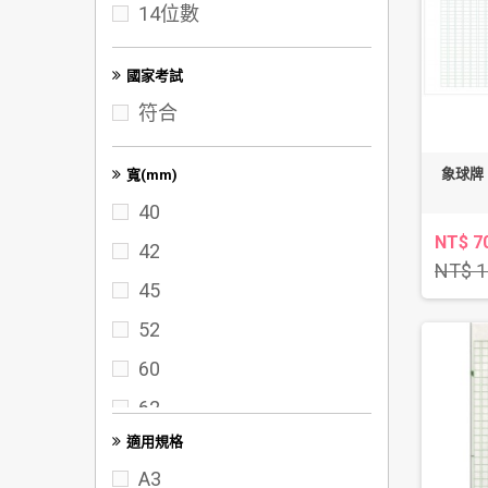
14位數
100K
A3
國家考試
符合
象球牌 9
寬(mm)
40
NT$ 7
42
NT$ 1
45
52
60
62
適用規格
65
A3
70