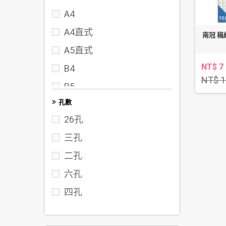
A4
72
A4直式
75
南冠 稿紙 
A5直式
80
NT$ 7
B4
95
NT$ 1
B5
102
孔數
FC
117
26孔
122
三孔
142
二孔
六孔
四孔