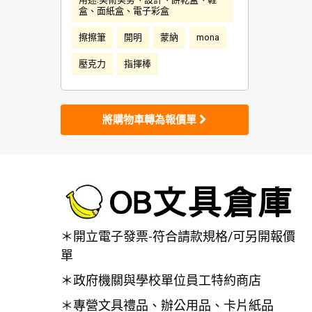
盒、面紙盒、電子彩盒
擦擦筆
開明
蒙納
mona
壓克力
指揮棒
將購物車轉為報價單
＊開立電子發票-符合請款規格/可另開報價
單
＊政府機關與學校單位員工特約商店
＊專營文具禮品、辦公用品、卡片紙品