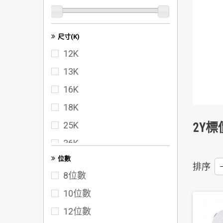
尺寸(K)
12K
13K
16K
18K
25K
2Y
36K
位數
40K
排序
--
8位數
50K
10位數
60K
12位數
72K