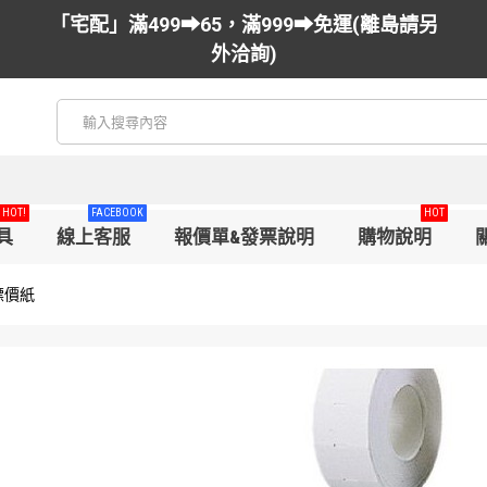
「宅配」滿499➡65，滿999➡免運(離島請另
外洽詢)
HOT!
FACEBOOK
HOT
具
線上客服
報價單&發票說明
購物說明
標價紙