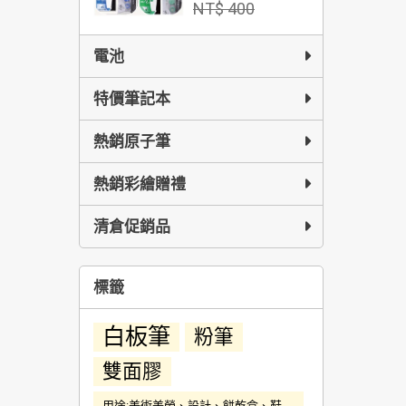
NT$ 400
電池
特價筆記本
熱銷原子筆
熱銷彩繪贈禮
清倉促銷品
標籤
白板筆
粉筆
雙面膠
用途:美術美勞、設計、餅乾盒、鞋