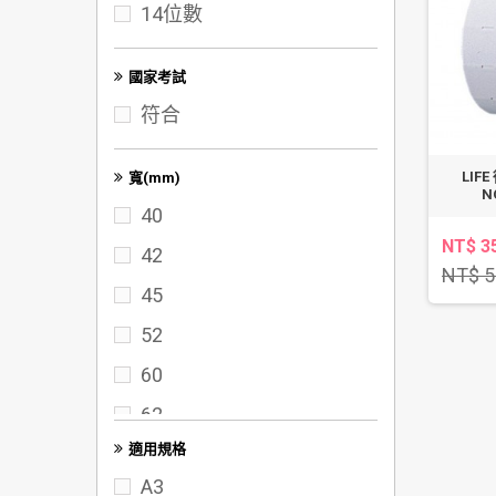
14位數
100K
A3
國家考試
符合
LIF
寬(mm)
N
40
NT$ 3
42
NT$ 5
45
52
60
62
適用規格
65
A3
70