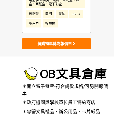
盒、面紙盒、電子彩盒
擦擦筆
開明
蒙納
mona
壓克力
指揮棒
將購物車轉為報價單
＊開立電子發票-符合請款規格/可另開報價
單
＊政府機關與學校單位員工特約商店
＊專營文具禮品、辦公用品、卡片紙品