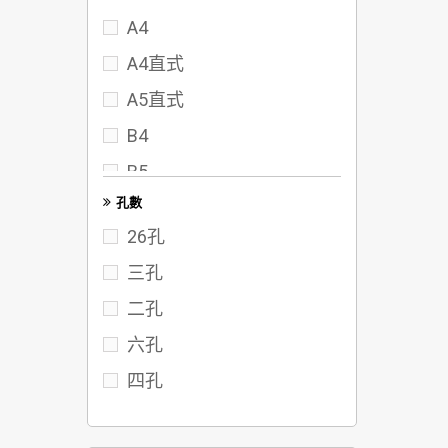
A4
72
A4直式
75
A5直式
80
B4
95
B5
102
孔數
FC
117
26孔
122
三孔
142
二孔
六孔
四孔