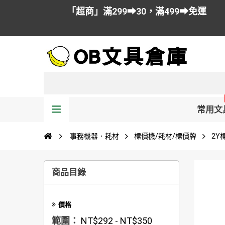
「超商」滿299➡30，滿499➡免運
常用文
事務機器．耗材
標價機/耗材/標價牌
2Y
商品目錄
價格
範圍：
NT$292 - NT$350