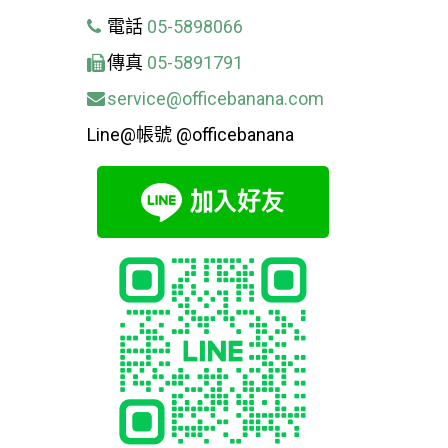
電話
05-5898066
傳真
05-5891791
service@officebanana.com
Line@帳號 @officebanana