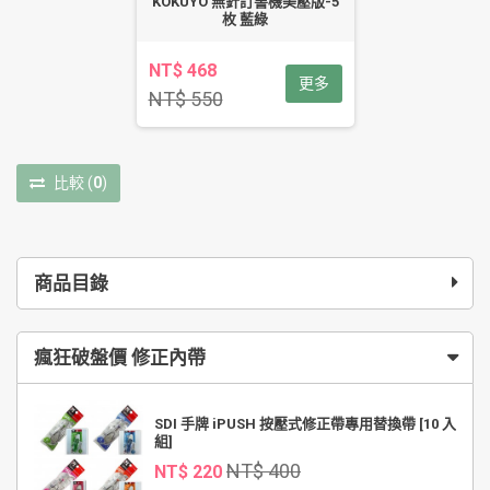
KOKUYO 無針訂書機美壓版-5
枚 藍綠
NT$ 468
更多
NT$ 550
比較
(
0
)
商品目錄
瘋狂破盤價 修正內帶
SDI 手牌 iPUSH 按壓式修正帶專用替換帶 [10 入
組]
NT$ 400
NT$ 220