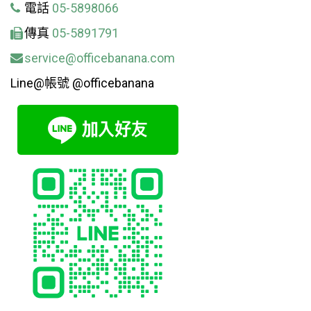
電話
05-5898066
傳真
05-5891791
service@officebanana.com
Line@帳號 @officebanana