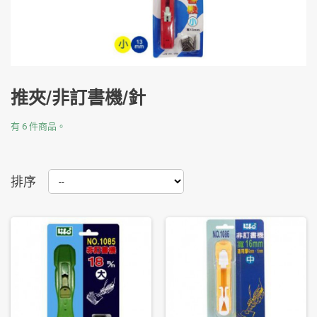
推夾/非訂書機/針
有 6 件商品。
排序