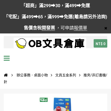
「超商」滿299➡30，滿499➡免運
「宅配」滿499➡65，滿999➡免運(離島請另外洽詢)
售價含稅
開發票
，可申請
報價單
NT$ 0
辦公事務．桌面小物
文具五金系列
推夾/非訂書機/
針