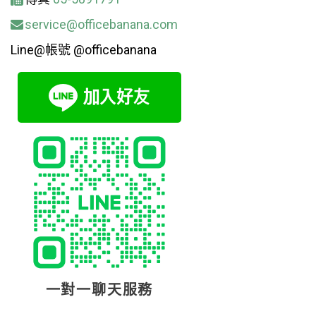
service@officebanana.com
Line@帳號 @officebanana
一對一聊天服務