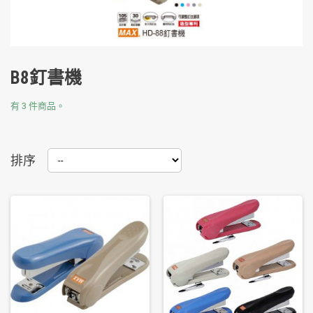
B8釘書機
有 3 件商品。
排序