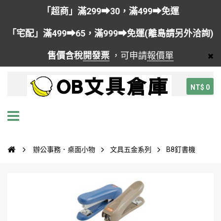
「超商」滿299➡30，滿499➡免運
「宅配」滿499➡65，滿999➡免運(離島請另外洽詢)
售價含稅
開發票
，可申請
報價單
NT$ 0
辦公事務．桌面小物
文具五金系列
B8釘書機