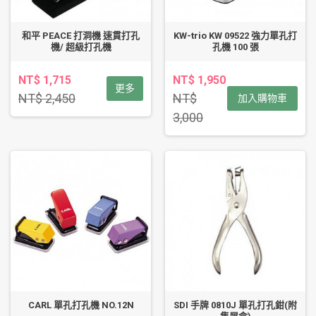
和平 PEACE 打洞機 速貫打孔
KW-trio KW 09522 強力單孔打
機/ 超級打孔機
孔機 100 張
NT$ 1,715
NT$ 1,950
更多
NT$ 2,450
NT$
加入購物車
3,000
CARL 單孔打孔機 NO.12N
SDI 手牌 0810J 單孔打孔鉗(附