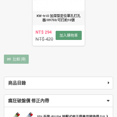
KW-triO 加深型定位單孔打孔
器/09733/可打約10張
NT$ 294
加入購物車
NT$ 420
比較
(
0
)
商品目錄
瘋狂破盤價 修正內帶
SDI 手牌 iPUSH 按壓式修正帶專用替換帶 [10 入