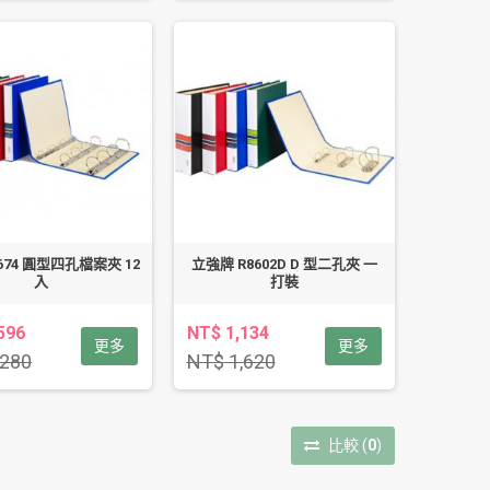
674 圓型四孔檔案夾 12
立強牌 R8602D D 型二孔夾 一
入
打裝
596
NT$ 1,134
更多
更多
,280
NT$ 1,620
比較
(
0
)