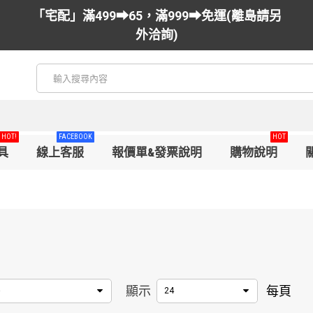
「宅配」滿499➡65，滿999➡免運(離島請另
外洽詢)
HOT!
FACEBOOK
HOT
具
線上客服
報價單&發票說明
購物說明
顯示
每頁
24