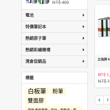
NT$ 400
電池
特價筆記本
熱銷原子筆
熱銷彩繪贈禮
立強牌 R
清倉促銷品
NT$ 1
標籤
NT$ 1
白板筆
粉筆
雙面膠
1
用途:美術美勞、設計、餅乾盒、鞋