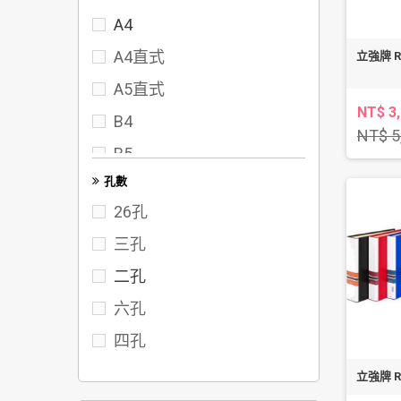
A4
72
A4直式
立強牌 R
75
A5直式
80
NT$ 3
B4
95
NT$ 5
B5
102
孔數
FC
117
26孔
122
三孔
142
二孔
六孔
四孔
立強牌 