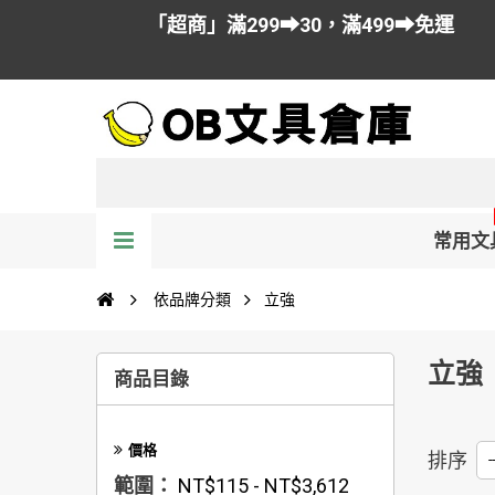
「超商」滿299➡30，滿499➡免運
常用文
依品牌分類
立強
立強
商品目錄
價格
排序
--
範圍：
NT$115 - NT$3,612