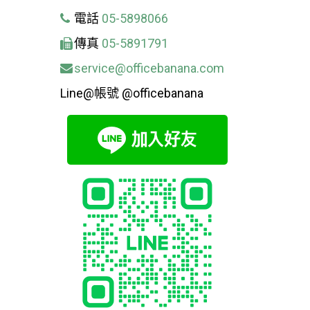
電話
05-5898066
傳真
05-5891791
service@officebanana.com
Line@帳號 @officebanana