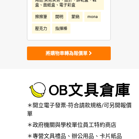
盒、面紙盒、電子彩盒
擦擦筆
開明
蒙納
mona
壓克力
指揮棒
將購物車轉為報價單
＊開立電子發票-符合請款規格/可另開報價
單
＊政府機關與學校單位員工特約商店
＊專營文具禮品、辦公用品、卡片紙品