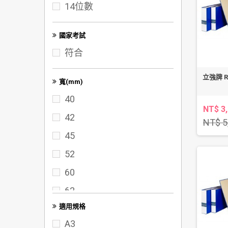
14位數
100K
A3
國家考試
符合
立強牌 R
寬(mm)
40
NT$ 3
42
NT$ 5
45
52
60
62
適用規格
65
A3
70