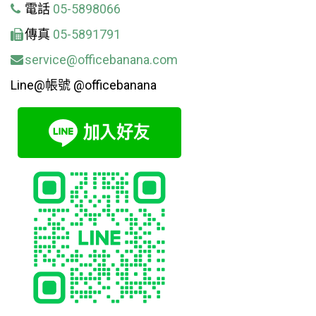
電話
05-5898066
傳真
05-5891791
service@officebanana.com
Line@帳號 @officebanana