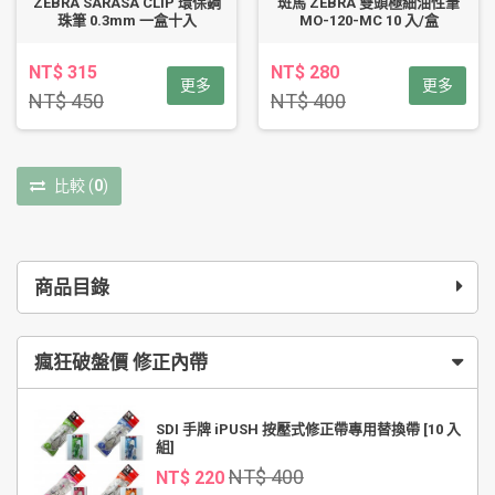
ZEBRA SARASA CLIP 環保鋼
斑馬 ZEBRA 雙頭極細油性筆
珠筆 0.3mm 一盒十入
MO-120-MC 10 入/盒
NT$ 315
NT$ 280
更多
更多
NT$ 450
NT$ 400
比較
(
0
)
商品目錄
瘋狂破盤價 修正內帶
SDI 手牌 iPUSH 按壓式修正帶專用替換帶 [10 入
組]
NT$ 400
NT$ 220