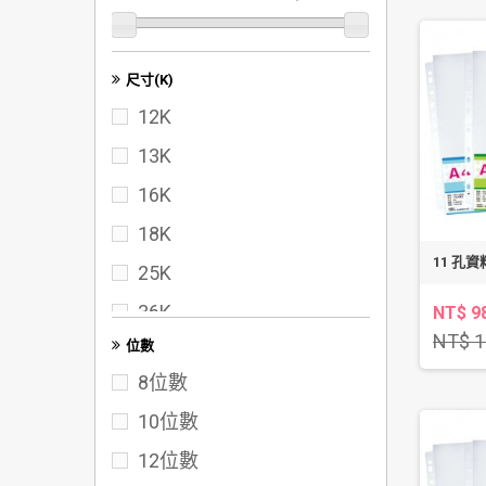
尺寸(K)
12K
13K
16K
18K
11 孔資
25K
36K
NT$ 9
NT$ 1
位數
40K
8位數
50K
10位數
60K
12位數
72K