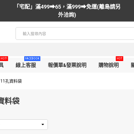
「宅配」滿499➡65，滿999➡免運(離島請另
外洽詢)
HOT!
FACEBOOK
HOT
具
線上客服
報價單&發票說明
購物說明
11孔資料袋
孔資料袋