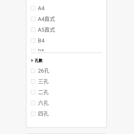
A4
72
A4直式
75
A5直式
80
B4
95
B5
102
孔數
FC
117
26孔
122
三孔
142
二孔
六孔
四孔