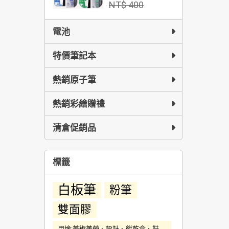
NT$ 400
電池
特價筆記本
熱銷原子筆
熱銷彩繪贈禮
清倉促銷品
標籤
白板筆
粉筆
雙面膠
用途:美術美勞、設計、餅乾盒、鞋