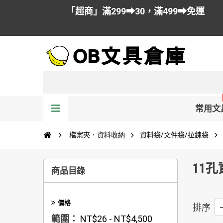
「超商」滿299➡30，滿499➡免運
常用文
檔案夾．資料收納
資料袋/文件袋/拉鍊袋
11
商品目錄
價格
排序
--
範圍：
NT$26 - NT$4,500