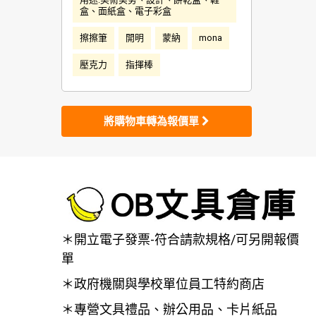
盒、面紙盒、電子彩盒
擦擦筆
開明
蒙納
mona
壓克力
指揮棒
將購物車轉為報價單
＊開立電子發票-符合請款規格/可另開報價
單
＊政府機關與學校單位員工特約商店
＊專營文具禮品、辦公用品、卡片紙品