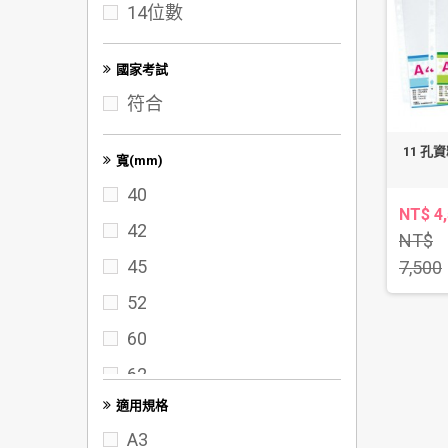
14位數
100K
A3
國家考試
符合
11 孔
寬(mm)
40
NT$ 4
42
NT$
45
7,500
52
60
62
適用規格
65
A3
70