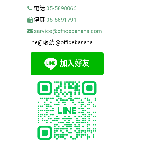
電話
05-5898066
傳真
05-5891791
service@officebanana.com
Line@帳號 @officebanana