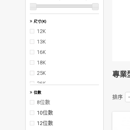
尺寸(K)
12K
13K
16K
18K
25K
專業
36K
位數
40K
排序
--
8位數
50K
10位數
60K
12位數
72K