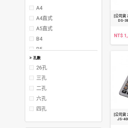
A4
72
[公司貨 
A4直式
75
DS-
A5直式
80
NT$ 1
B4
95
B5
102
孔數
FC
117
26孔
122
三孔
142
二孔
六孔
四孔
[公司貨 
JS-4