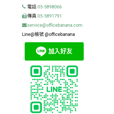
電話
05-5898066
傳真
05-5891791
service@officebanana.com
Line@帳號 @officebanana