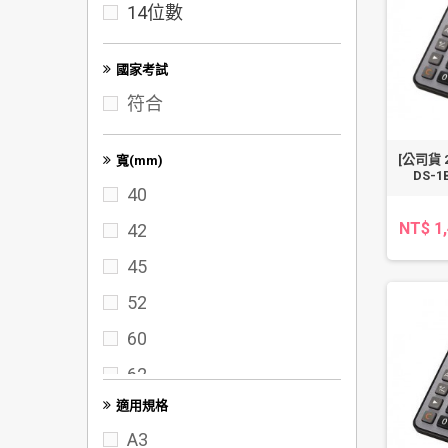
14位數
100K
A3
國家考試
符合
[公司貨 
寬(mm)
DS-
40
NT$ 1
42
45
52
60
62
適用規格
65
A3
70