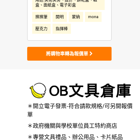
盒、面紙盒、電子彩盒
擦擦筆
開明
蒙納
mona
壓克力
指揮棒
將購物車轉為報價單
＊開立電子發票-符合請款規格/可另開報價
單
＊政府機關與學校單位員工特約商店
＊專營文具禮品、辦公用品、卡片紙品