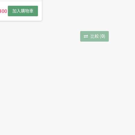
400
加入購物車
比較
(
0
)