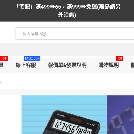
「宅配」滿499➡65，滿999➡免運(離島請另
外洽詢)
HOT!
FACEBOOK
HOT
具
線上客服
報價單&發票說明
購物說明
型