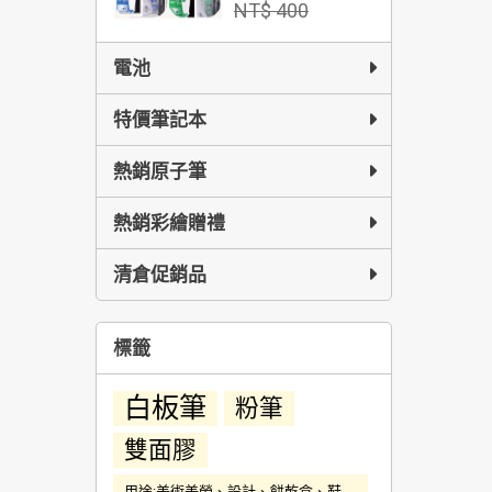
NT$ 400
電池
特價筆記本
熱銷原子筆
熱銷彩繪贈禮
清倉促銷品
標籤
白板筆
粉筆
雙面膠
用途:美術美勞、設計、餅乾盒、鞋