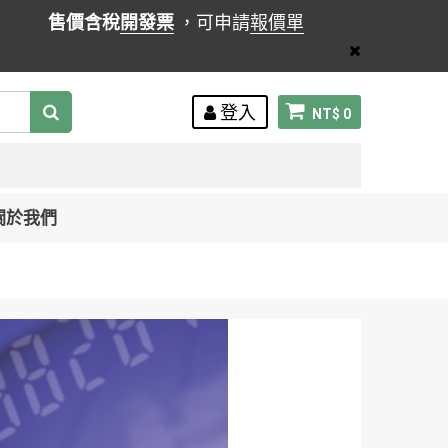
售價含稅
開發票
，可申請
報價單
登入
NT$ 0
關於我們