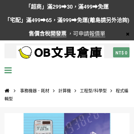
「超商」滿299➡30，滿499➡免運
「宅配」滿499➡65，滿999➡免運(離島請另外洽詢)
售價含稅
開發票
，可申請
報價單
NT$ 0
事務機器．耗材
計算機
工程型/科學型
程式編
輯型