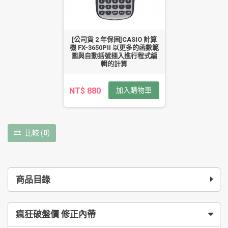
[公司貨 2 年保固]CASIO 計算
機 FX-3650PII 以更多的函數範
圍與自動括號插入進行程式編
輯的計算
NT$ 880
加入購物車
比較
(
0
)
商品目錄
瘋狂破盤價 修正內帶