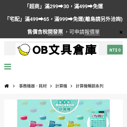
「超商」滿299➡30，滿499➡免運
「宅配」滿499➡65，滿999➡免運(離島請另外洽詢)
售價含稅
開發票
，可申請
報價單
NT$ 0
事務機器．耗材
計算機
計算機暢銷系列