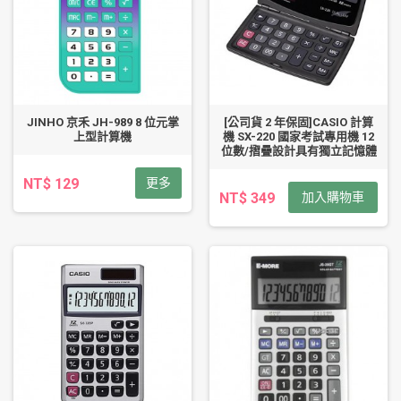
JINHO 京禾 JH-989 8 位元掌
[公司貨 2 年保固]CASIO 計算
上型計算機
機 SX-220 國家考試專用機 12
位數/摺疊設計具有獨立記憶體
NT$ 129
更多
NT$ 349
加入購物車