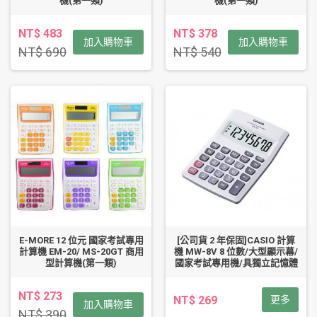
機(第一類)
機(第一類)
NT$ 483
NT$ 378
加入購物車
加入購物車
NT$ 690
NT$ 540
E-MORE 12 位元 國家考試專用
[公司貨 2 年保固]CASIO 計算
計算機 EM-20/ MS-20GT 商用
機 MW-8V 8 位數/大型顯示幕/
型計算機(第一類)
國家考試專用機/具獨立記憶體
NT$ 273
NT$ 269
更多
加入購物車
NT$ 390