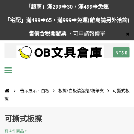
「超商」滿299➡30，滿499➡免運
「宅配」滿499➡65，滿999➡免運(離島請另外洽詢)
售價含稅
開發票
，可申請
報價單
NT$ 0
告示展示．白板
板擦/白板清潔劑/粉筆夾
可撕式板
擦
可撕式板擦
有 4 件商品。