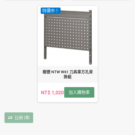
特價中！
樹德 NTW W61 刀具車方孔背
掛組
NT$ 1,020
加入購物車
比較
(
0
)