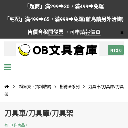
「超商」滿299➡30，滿499➡免運
「宅配」滿499➡65，滿999➡免運(離島請另外洽詢)
售價含稅
開發票
，可申請
報價單
NT$ 0
檔案夾．資料收納
樹德全系列
刀具車/刀具庫/刀具
架
刀具車/刀具庫/刀具架
有 13 件商品。