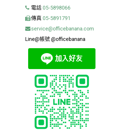
電話
05-5898066
傳真
05-5891791
service@officebanana.com
Line@帳號 @officebanana