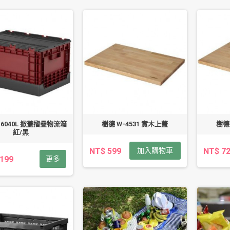
-6040L 掀蓋摺疊物流箱
樹德 W-4531 實木上蓋
樹德
紅/黑
NT$ 599
加入購物車
NT$ 7
,199
更多