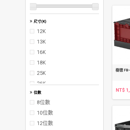
尺寸(K)
12K
13K
16K
18K
樹德 FB
25K
36K
NT$ 1
位數
40K
8位數
50K
10位數
60K
12位數
72K