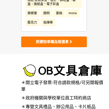
盒、面紙盒、電子彩盒
擦擦筆
開明
蒙納
mona
壓克力
指揮棒
將購物車轉為報價單
＊開立電子發票-符合請款規格/可另開報價
單
＊政府機關與學校單位員工特約商店
＊專營文具禮品、辦公用品、卡片紙品