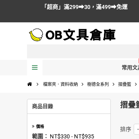
「超商」滿299➡30，滿499➡免運
常用文
檔案夾．資料收納
樹德全系列
摺疊籃
摺疊
商品目錄
價格
排序
--
範圍：
NT$330 - NT$935