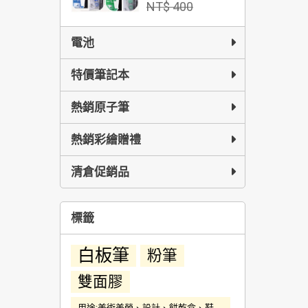
NT$ 400
電池
特價筆記本
熱銷原子筆
熱銷彩繪贈禮
清倉促銷品
標籤
白板筆
粉筆
雙面膠
用途:美術美勞、設計、餅乾盒、鞋