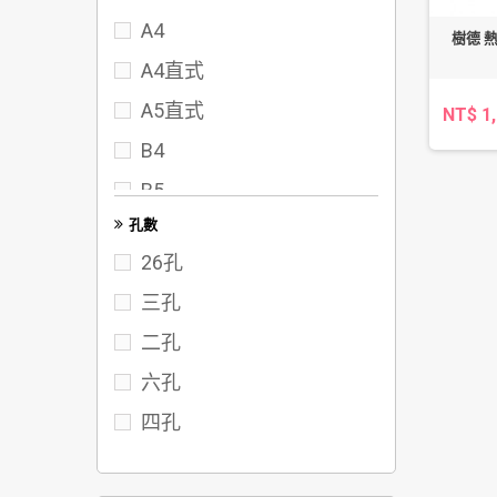
A4
72
樹德 
A4直式
75
A5直式
NT$ 1
80
B4
95
B5
102
孔數
FC
117
26孔
122
三孔
142
二孔
六孔
四孔