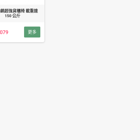
熱銷超強貨櫃椅 載重達
150 公斤
,079
更多