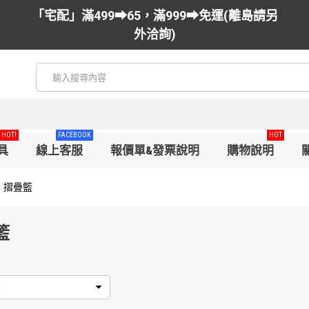
「宅配」滿499➡65，滿999➡免運(離島請另
外洽詢)
HOT!
FACEBOOK
HOT
具
線上客服
報價單&發票說明
購物說明
摺疊籃
籃