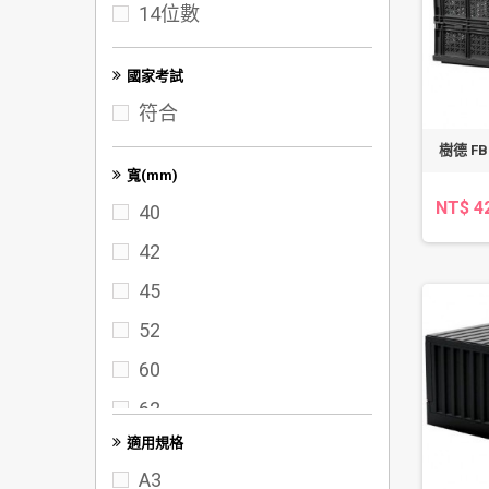
14位數
100K
A3
國家考試
符合
樹德 F
寬(mm)
NT$ 4
40
42
45
52
60
62
適用規格
65
A3
70