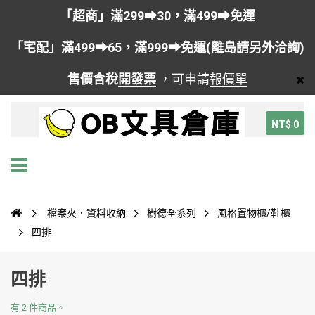
「超商」滿299➡30，滿499➡免運
「宅配」滿499➡65，滿999➡免運(離島請另外洽詢)
售價含稅
開發票
，可申請
報價單
NT$ 0
檔案夾．資料收納
樹德全系列
風格置物櫃/鞋櫃
四排
四排
有 2 件商品。