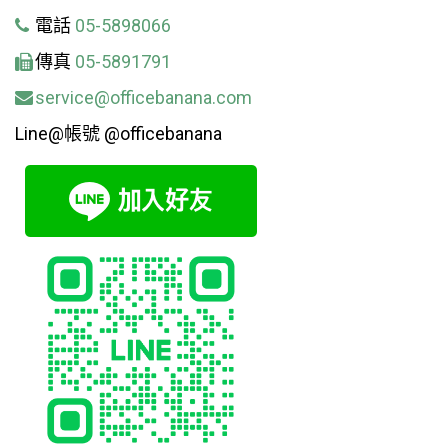
電話
05-5898066
傳真
05-5891791
service@officebanana.com
Line@帳號 @officebanana