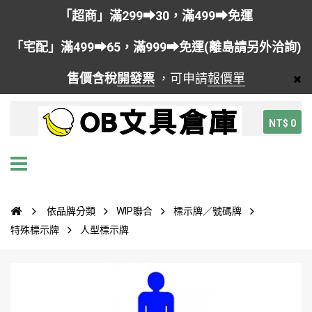
「超商」滿299➡30，滿499➡免運
「宅配」滿499➡65，滿999➡免運(離島請另外洽詢)
售價含稅
開發票
，可申請
報價單
NT$ 0
依品牌分類
WIP聯合
標示牌／號碼牌
特殊標示牌
人型標示牌