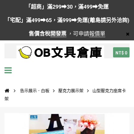
「超商」滿299➡30，滿499➡免運
「宅配」滿499➡65，滿999➡免運(離島請另外洽詢)
售價含稅
開發票
，可申請
報價單
NT$ 0
告示展示．白板
壓克力展示架
山型壓克力座席卡
架