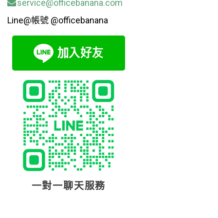
service@officebanana.com
Line@帳號 @officebanana
一對一聊天服務