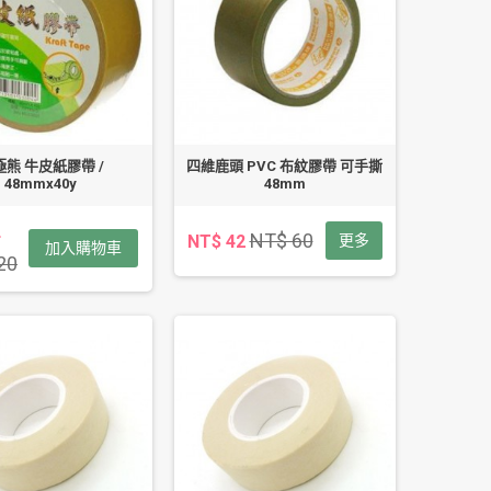
極熊 牛皮紙膠帶 /
四維鹿頭 PVC 布紋膠帶 可手撕
48mmx40y
48mm
4
NT$ 60
NT$ 42
更多
加入購物車
20