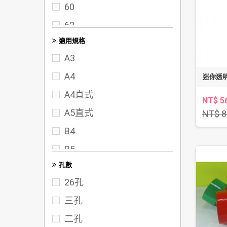
60
62
適用規格
65
A3
70
A4
迷你透明膠
72
A4直式
75
NT$ 5
A5直式
NT$ 8
80
B4
95
B5
102
孔數
FC
117
26孔
122
三孔
142
二孔