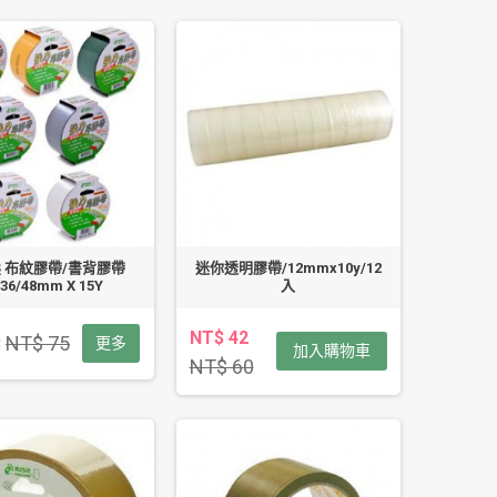
 布紋膠帶/書背膠帶
迷你透明膠帶/12mmx10y/12
/36/48mm X 15Y
入
NT$ 42
NT$ 75
3
更多
加入購物車
NT$ 60