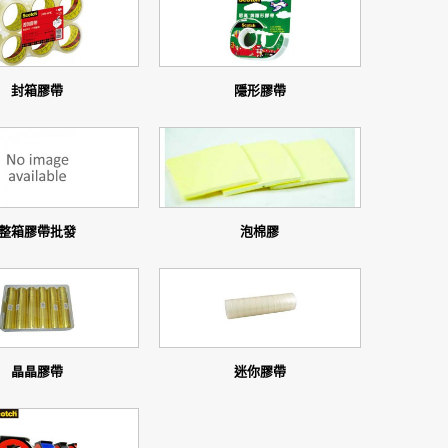
封箱膠帶
隱形膠帶
整箱膠帶批發
泡棉膠
晶晶膠帶
迷你膠帶