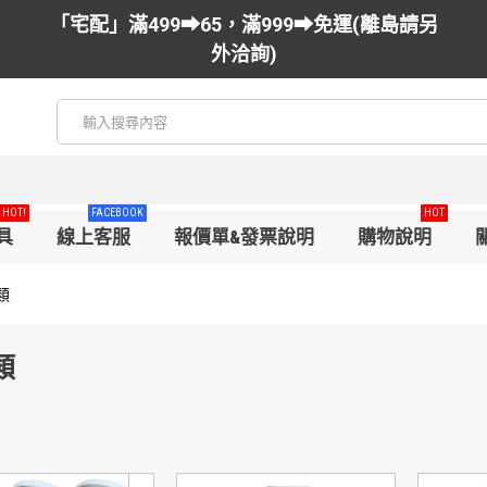
「宅配」滿499➡65，滿999➡免運(離島請另
外洽詢)
HOT!
FACEBOOK
HOT
具
線上客服
報價單&發票說明
購物說明
類
類