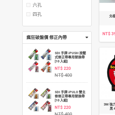
六孔
四孔
北極
NT$ 3
瘋狂破盤價 修正內帶
SDI 手牌 iPUSH 按壓
式修正帶專用替換帶
[10 入組]
NT$ 220
NT$ 400
SDI 手牌 iPULO 雙主
修修正帶專用替換帶
[10 入組]
3M 
NT$ 220
黑 
NT$ 400