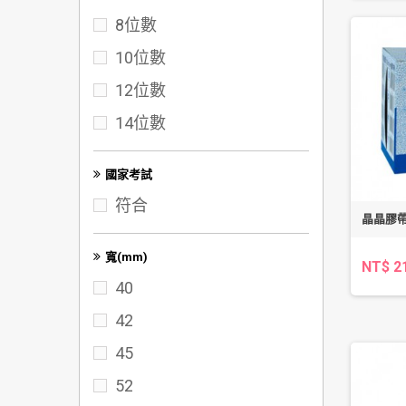
8位數
50K
10位數
60K
12位數
72K
14位數
100K
A3
國家考試
符合
晶晶膠帶/
寬(mm)
NT$ 2
40
42
45
52