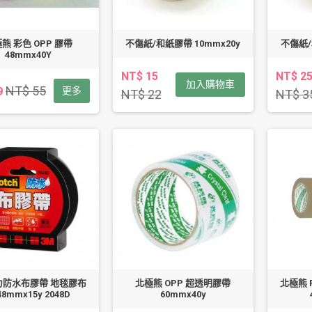
熊 彩色 OPP 膠帶
不傷紙/和紙膠帶 10mmx20y
不傷紙/
48mmx40Y
NT$ 15
NT$ 2
加入購物車
NT$ 55
9
更多
NT$ 22
NT$ 3
強力防水布膠帶 地毯膠布
北極熊 OPP 超透明膠帶
北極熊 
48mmx15y 2048D
60mmx40y