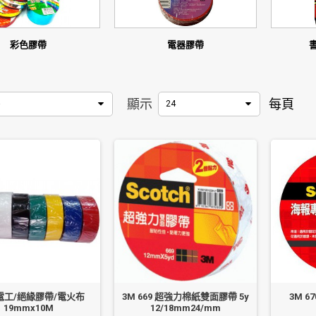
彩色膠帶
電器膠帶
顯示
每頁
24
/電工/絕緣膠帶/電火布
3M 669 超強力棉紙雙面膠帶 5y
3M 
19mmx10M
12/18mm24/mm