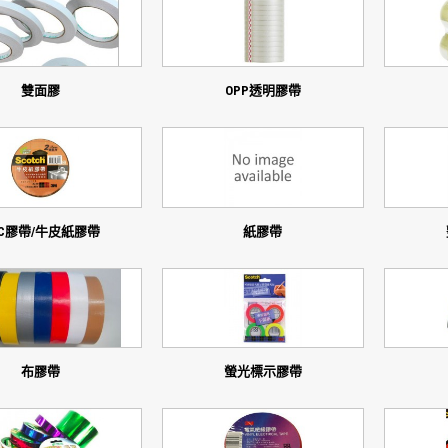
雙面膠
OPP透明膠帶
VC膠帶/牛皮紙膠帶
紙膠帶
布膠帶
螢光標示膠帶