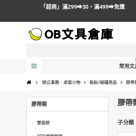
「超商」滿299➡30，滿499➡免運
常用文
辦公事務．桌面小物
黏貼/磁鐵用品
膠帶
膠帶
膠帶類
子分類
雙面膠