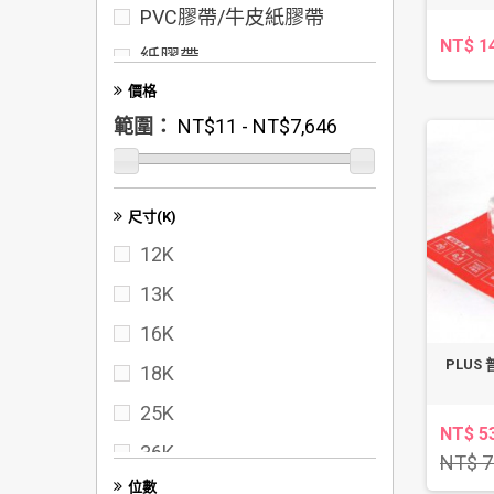
PVC膠帶/牛皮紙膠帶
NT$ 1
紙膠帶
價格
整箱膠帶批發
範圍：
NT$11 - NT$7,646
泡棉膠
布膠帶
螢光標示膠帶
尺寸(K)
12K
晶晶膠帶
13K
迷你膠帶
16K
彩色膠帶
PLUS
18K
電器膠帶
25K
書背膠帶/布膠帶
NT$ 5
36K
NT$ 7
位數
40K