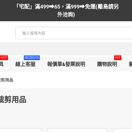
「宅配」滿499➡65，滿999➡免運(離島請另
外洽詢)
HOT!
FACEBOOK
HOT
具
線上客服
報價單&發票說明
購物說明
裁剪用品
裁剪用品