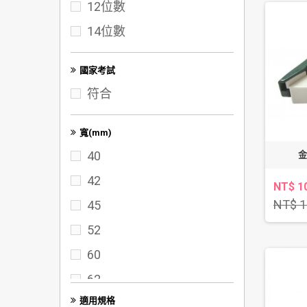
12位數
72K
14位數
100K
A3
國家考試
符合
寬(mm)
40
金
42
NT$ 1
NT$ 1
45
52
60
62
適用規格
65