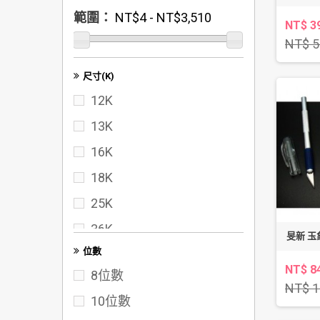
範圍：
NT$4 - NT$3,510
不沾膠剪刀
NT$ 3
NT$ 5
筆刀/筆刀刀片
筆刀
尺寸(K)
12K
鉛筆小刀
13K
美角刀
16K
雕刻刀
18K
事務剪刀
25K
36K
旻新 玉
位數
40K
NT$ 8
8位數
50K
NT$ 1
10位數
60K