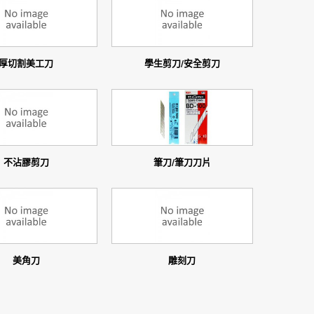
厚切割美工刀
學生剪刀/安全剪刀
不沾膠剪刀
筆刀/筆刀刀片
美角刀
雕刻刀