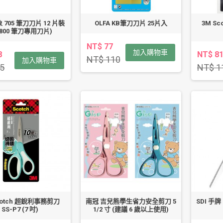
 705 筆刀刀片 12 片裝
OLFA KB筆刀刀片 25片入
3M S
P-800 筆刀專用刀片)
NT$ 77
加入購物車
8
NT$ 8
NT$ 110
加入購物車
5
NT$ 1
cotch 超銳利事務剪刀
南冠 吉兒熊學生省力安全剪刀 5
SDI 手牌
SS-P7 (7 吋)
1/2 寸 (建議 6 歲以上使用)