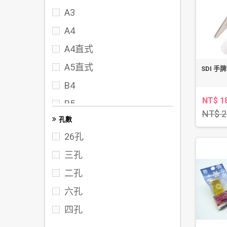
A3
70
A4
72
A4直式
75
A5直式
SDI 手牌
80
B4
95
NT$ 1
B5
102
NT$ 2
孔數
FC
117
26孔
122
三孔
142
二孔
六孔
四孔