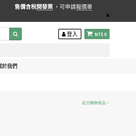
售價含稅
開發票
，可申請
報價單
登入
NT$ 0
關於我們
此分類無商品。