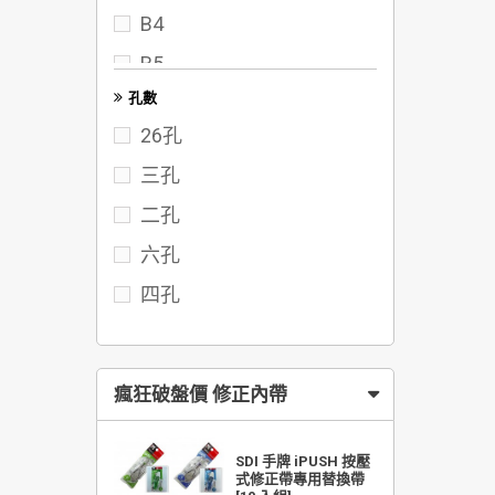
B4
95
B5
102
孔數
FC
117
26孔
122
三孔
142
二孔
六孔
四孔
瘋狂破盤價 修正內帶
SDI 手牌 iPUSH 按壓
式修正帶專用替換帶