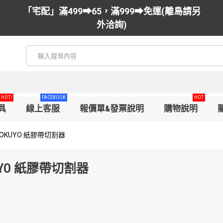
「宅配」滿499➡65，滿999➡免運(離島請另
外洽詢)
HOT!
FACEBOOK
HOT
具
線上客服
報價單&發票說明
購物說明
KOKUYO 紙膠帶切割器
UYO 紙膠帶切割器