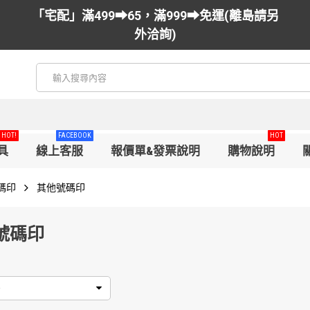
「宅配」滿499➡65，滿999➡免運(離島請另
外洽詢)
HOT!
FACEBOOK
HOT
具
線上客服
報價單&發票說明
購物說明
碼印
其他號碼印
號碼印