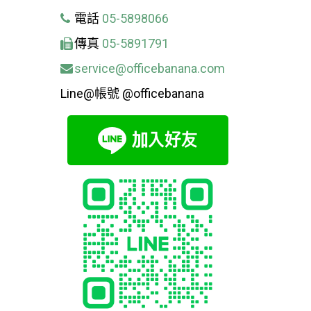
電話
05-5898066
傳真
05-5891791
service@officebanana.com
Line@帳號 @officebanana