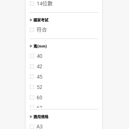
14位數
100K
A3
國家考試
符合
寬(mm)
40
42
45
52
60
62
適用規格
65
A3
70