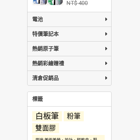
NT$ 400
電池
特價筆記本
熱銷原子筆
熱銷彩繪贈禮
清倉促銷品
標籤
白板筆
粉筆
雙面膠
用途:美術美勞、設計、餅乾盒、鞋