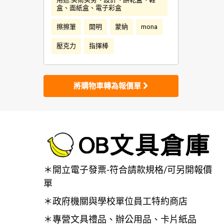
盒、面紙盒、電子彩盒
擦擦筆
開明
蒙納
mona
壓克力
指揮棒
將購物車轉為報價單
＊開立電子發票-符合請款規格/可另開報價
單
＊政府機關與學校單位員工特約商店
＊專營文具禮品、辦公用品、卡片紙品