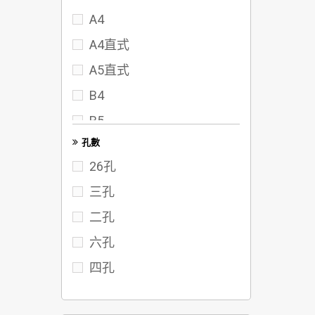
A4
72
A4直式
75
A5直式
80
B4
95
B5
102
孔數
FC
117
26孔
122
三孔
142
二孔
六孔
四孔