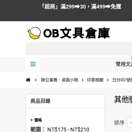
「超商」滿299➡30，滿499➡免運
常用文
辦公事務．桌面小物
印章相關
日付印/號
其他
商品目錄
價格
排序
--
範圍：
NT$175 - NT$210