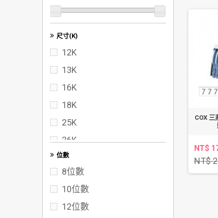
尺寸(K)
12K
13K
16K
18K
COX 三
25K
36K
NT$ 1
位數
40K
NT$ 2
8位數
50K
10位數
60K
12位數
72K