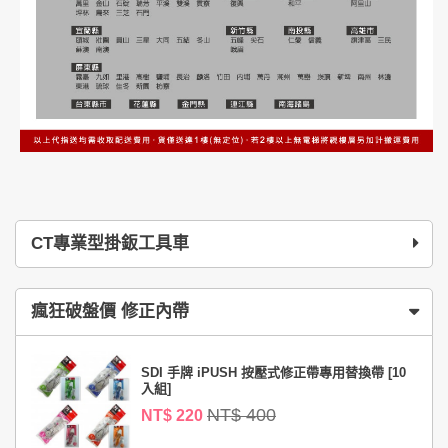
CT專業型掛鈑工具車
瘋狂破盤價 修正內帶
SDI 手牌 iPUSH 按壓式修正帶專用替換帶 [10
入組]
NT$ 400
NT$ 220