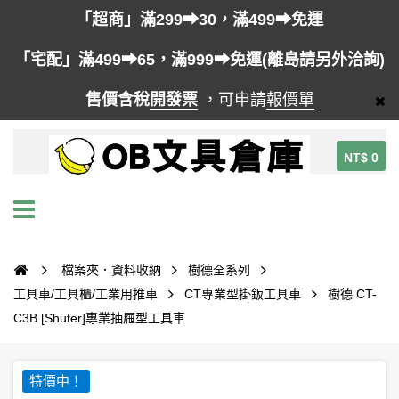
「超商」滿299➡30，滿499➡免運
「宅配」滿499➡65，滿999➡免運(離島請另外洽詢)
售價含稅
開發票
，可申請
報價單
NT$ 0
檔案夾．資料收納
樹德全系列
工具車/工具櫃/工業用推車
CT專業型掛鈑工具車
樹德 CT-
C3B [Shuter]專業抽屜型工具車
特價中！