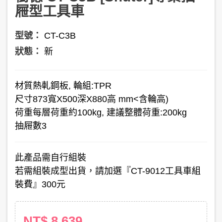
屜型工具車
型號：
CT-C3B
狀態：
新
材質
熱軋鋼板, 輪組:TPR
尺寸
873寬X500深X880高 mm<含輪高)
荷重
每層荷重約100kg, 建議整體荷重:200kg
抽屜數
3
此產品需自行組裝
若需組裝成型出貨，請加選『CT-9012工具車組
裝費』300元
NT$ 8,639