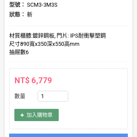
型號：
SCM3-3M3S
狀態：
新
材質
櫃體:鍍鋅鋼板, 門片: IPS耐衝擊塑鋼
尺寸
890寬x350深x550高mm
抽屜數
6
NT$ 6,779
數量
加入購物車