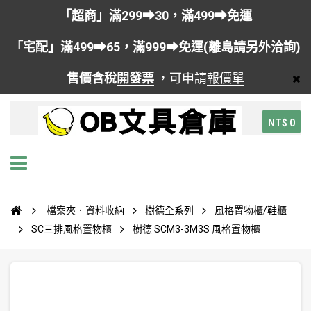
「超商」滿299➡30，滿499➡免運
「宅配」滿499➡65，滿999➡免運(離島請另外洽詢)
售價含稅
開發票
，可申請
報價單
NT$ 0
檔案夾．資料收納
樹德全系列
風格置物櫃/鞋櫃
SC三排風格置物櫃
樹德 SCM3-3M3S 風格置物櫃