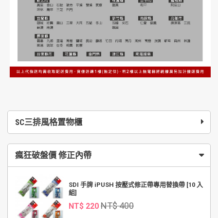
SC三排風格置物櫃
瘋狂破盤價 修正內帶
SDI 手牌 iPUSH 按壓式修正帶專用替換帶 [10 入
組]
NT$ 400
NT$ 220