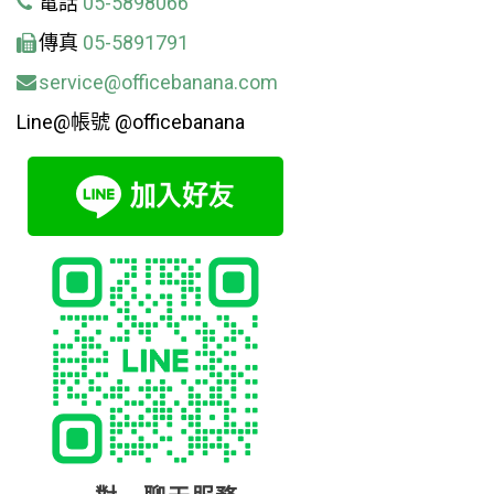
電話
05-5898066
傳真
05-5891791
service@officebanana.com
Line@帳號 @officebanana