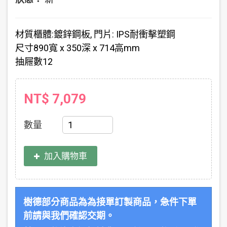
材質
櫃體:鍍鋅鋼板, 門片: IPS耐衝擊塑鋼
尺寸
890寬 x 350深 x 714高mm
抽屜數
12
NT$ 7,079
數量
加入購物車
樹德部分商品為為接單訂製商品，急件下單
前請與我們確認交期。