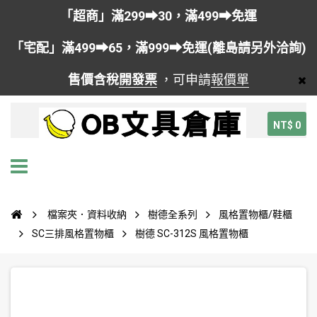
「超商」滿299➡30，滿499➡免運
「宅配」滿499➡65，滿999➡免運(離島請另外洽詢)
售價含稅
開發票
，可申請
報價單
NT$ 0
檔案夾．資料收納
樹德全系列
風格置物櫃/鞋櫃
SC三排風格置物櫃
樹德 SC-312S 風格置物櫃