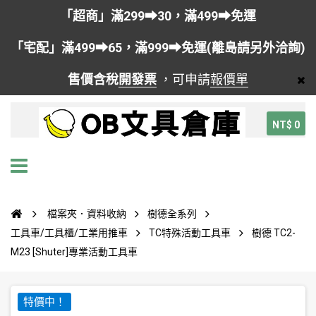
「超商」滿299➡30，滿499➡免運
「宅配」滿499➡65，滿999➡免運(離島請另外洽詢)
售價含稅
開發票
，可申請
報價單
NT$ 0
檔案夾．資料收納
樹德全系列
工具車/工具櫃/工業用推車
TC特殊活動工具車
樹德 TC2-
M23 [Shuter]專業活動工具車
特價中！