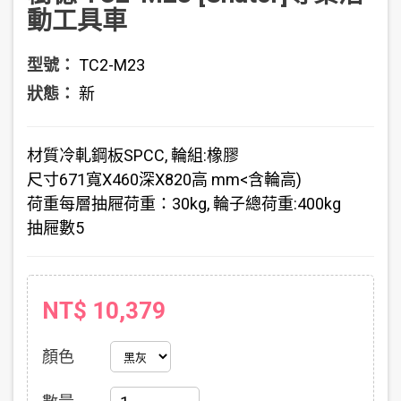
動工具車
型號：
TC2-M23
狀態：
新
材質
冷軋鋼板SPCC, 輪組:橡膠
尺寸
671寬X460深X820高 mm<含輪高)
荷重
每層抽屜荷重：30kg, 輪子總荷重:400kg
抽屜數
5
NT$ 10,379
顏色