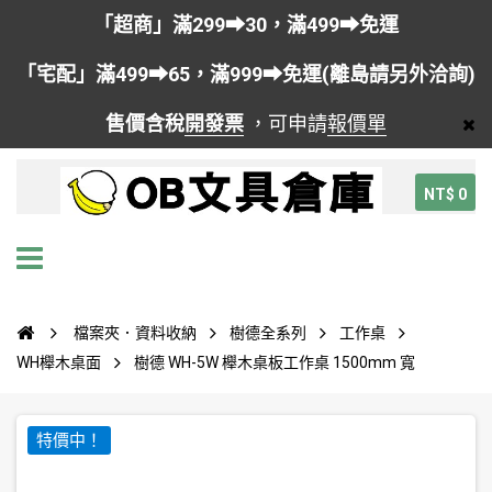
「超商」滿299➡30，滿499➡免運
「宅配」滿499➡65，滿999➡免運(離島請另外洽詢)
售價含稅
開發票
，可申請
報價單
NT$ 0
檔案夾．資料收納
樹德全系列
工作桌
WH櫸木桌面
樹德 WH-5W 櫸木桌板工作桌 1500mm 寬
特價中！