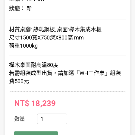
狀態：
新
材質
桌腳: 熱軋鋼板, 桌面:櫸木集成木板
尺寸
1500寬X750深X800高 mm
荷重
1000kg
櫸木桌面耐高溫80度
若需組裝成型出貨，請加選『WH工作桌』組裝
費500元
NT$ 18,239
數量