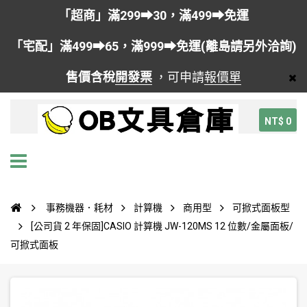
「超商」滿299➡30，滿499➡免運
「宅配」滿499➡65，滿999➡免運(離島請另外洽詢)
售價含稅
開發票
，可申請
報價單
NT$ 0
事務機器．耗材
計算機
商用型
可掀式面板型
[公司貨 2 年保固]CASIO 計算機 JW-120MS 12 位數/金屬面板/
可掀式面板