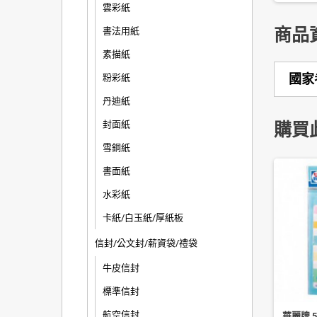
雲彩紙
商品
書法用紙
素描紙
國家
粉彩紙
丹迪紙
封面紙
購買
雪銅紙
書面紙
水彩紙
卡紙/白玉紙/厚紙板
信封/公文封/薪資袋/禮袋
牛皮信封
標準信封
航空信封
OT 百樂 三色按鍵魔擦筆
PILOT 百樂 SC-PM 中型頭油漆
華麗牌 