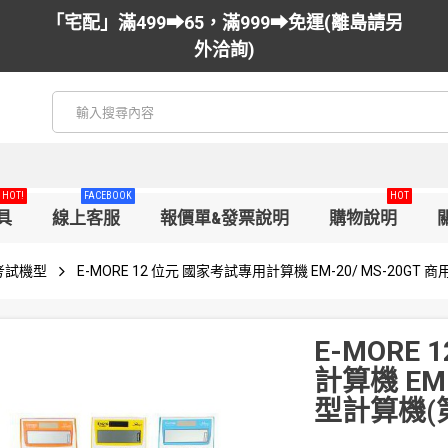
「宅配」滿499➡65，滿999➡免運(離島請另
外洽詢)
HOT!
FACEBOOK
HOT
具
線上客服
報價單&發票說明
購物說明
考試機型
E-MORE 12 位元 國家考試專用計算機 EM-20/ MS-20GT
E-MORE
計算機 EM-
型計算機(