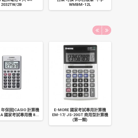
2032TW/2B
WMBM-12L
電池 3 號 
2 年保固]CASIO 計算機
E-MORE 國家考試專用計算機
[公司貨 2
VA 國家考試專用機 8...
EM-17/ JS-20GT 商用型計算機
LC-16
(第一類)