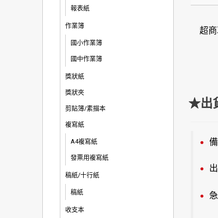
報表紙
作業簿
超商
國小作業簿
國中作業簿
獎狀紙
獎狀夾
★出
剪貼簿/素描本
複寫紙
備
A4複寫紙
發票用複寫紙
出
稿紙/十行紙
稿紙
急
收支本