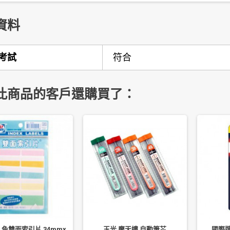
資料
考試
符合
此商品的客戶還購買了：
5 色雙面索引片 34mmx
玉光 摩天樓 自動筆芯
國際牌