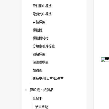
雷射影印標籤
電腦列印標籤
自黏標籤
標籤機
標籤機耗材
分類索引片標籤
圓點標籤
保護膜標籤
加強圈
連續章/職官章/回墨章
影印紙．紙製品
筆記本
活頁筆記