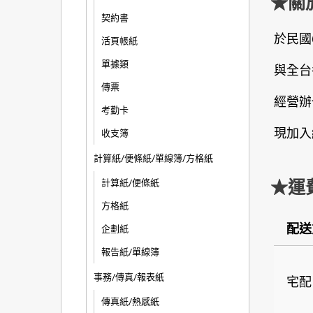
★關
契約書
於民國
活頁帳紙
單據類
與全台
傳票
經營辦
考勤卡
現加入
收支簿
計算紙/便條紙/單線簿/方格紙
計算紙/便條紙
★運
方格紙
配送
企劃紙
報告紙/單線簿
事務/傳真/報表紙
宅配
傳真紙/熱感紙