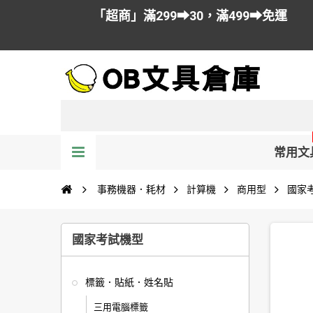
「超商」滿299➡30，滿499➡免運
常用文
事務機器．耗材
計算機
商用型
國家
國家考試機型
標籤．貼紙．姓名貼
三用電腦標籤