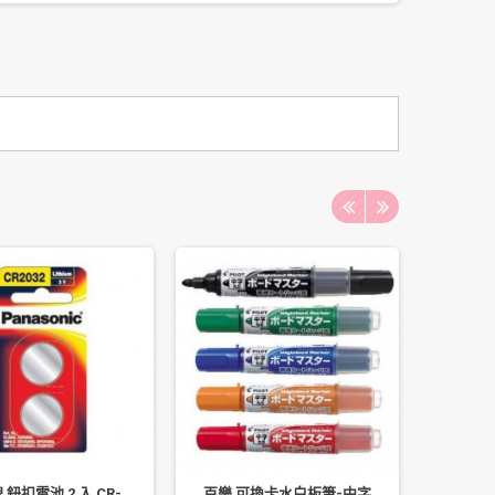
 鈕扣電池 2 入 CR-
百樂 可換卡水白板筆-中字
國際牌 充