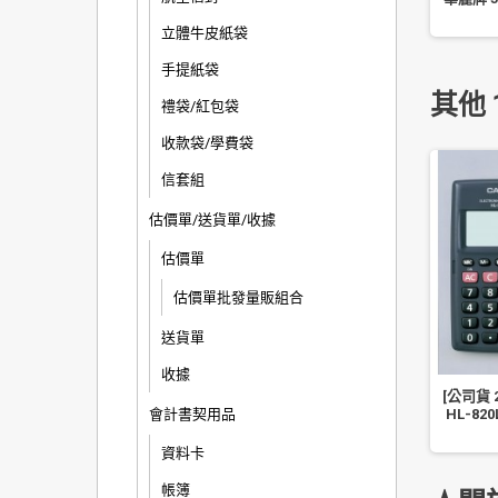
m-0.38 LKFBS-60UF
筆
立體牛皮紙袋
手提紙袋
其他 
禮袋/紅包袋
收款袋/學費袋
信套組
估價單/送貨單/收據
估價單
估價單批發量販組合
送貨單
收據
2 年保固]CASIO 計算機
[公司貨 2 年保固]CASIO 計算機
[公司貨 
20P 國家考試機型 12...
會計書契用品
MW-8V 8 位數/大型顯示幕/...
HL-82
資料卡
帳簿