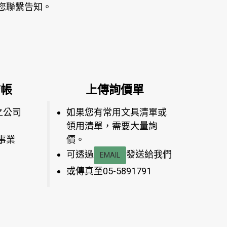
您聯繫告知。
結帳
上傳詢價單
之公司
如果您有常用文具清單或
領用清單，需要大量詢
事業
價。
可透過
發送給我們
EMAIL
或傳真至05-5891791