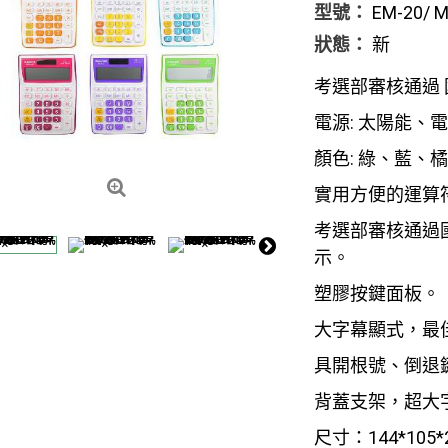
型號：
EM-20/ 
狀態：
新
考選部審核通過 
電源: 太陽能、
顏色: 綠、藍、
實用方便的運算
考選部審核通過
示。
塑膠按鍵面板。
大字幕顯式，最
具開根號、倒退
背蓋支架，超大
尺寸：144*105