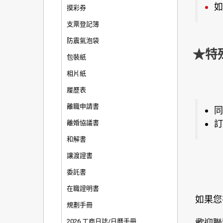
如
摸彩券
支票登記簿
防震氣泡袋
★特
包裝紙
相片紙
履歷表
離職申請書
同
訂
離婚協議書
和解書
讓渡證書
委託書
在職證明書
如果您
規劃手冊
2026 工商日誌/日曆手冊
歡迎聯