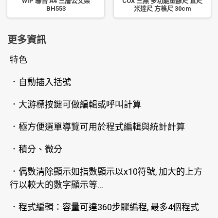
WIP 聯合 A4 三層公文架
COX 三燕 多功能塑膠尺 直尺
BH553
米達尺 方格尺 30cm
更多資訊
特色
．自動插入括號
．大游標按鍵可做編輯或呼叫計算
．極方便選單導覽可用於程式編輯與統計計算
．積分、微分
．偶數清除顯示如指數顯示以x10符號, 加大的上方
行以較大的數字顯示等...
．程式編輯：容量可達360步驟編程, 最多4個程式