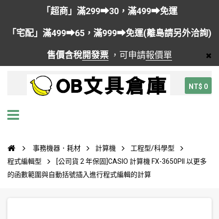
「超商」滿299➡30，滿499➡免運
「宅配」滿499➡65，滿999➡免運(離島請另外洽詢)
售價含稅
開發票
，可申請
報價單
NT$ 0
事務機器．耗材
計算機
工程型/科學型
程式編輯型
[公司貨 2 年保固]CASIO 計算機 FX-3650PII 以更多
的函數範圍與自動括號插入進行程式編輯的計算