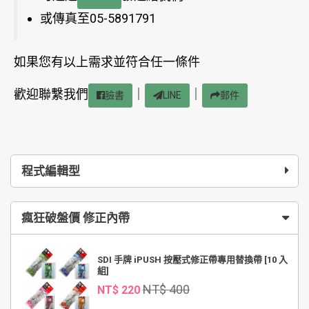
或傳真至05-5891791
如果您有以上需求並符合任一條件
歡迎聯繫我們
｜
｜
臉書
LINE
郵件
程式編輯型
瘋狂破盤價 修正內帶
SDI 手牌 iPUSH 按壓式修正帶專用替換帶 [10 入
組]
NT$ 400
NT$ 220